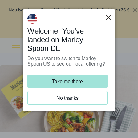
Neu bei Marley Spoon?
76 €
Bestelle jetzt und erhalte bis zu
Rabatt auf deine ersten fünf Boxen
.
Angebot einlösen
Welcome! You’ve
landed on Marley
Spoon DE
Do you want to switch to Marley
Spoon US to see our local offering?
Take me there
No thanks