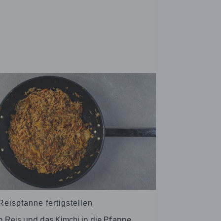
Reispfanne fertigstellen
n
und das
in die Pfanne
Reis
Kimchi