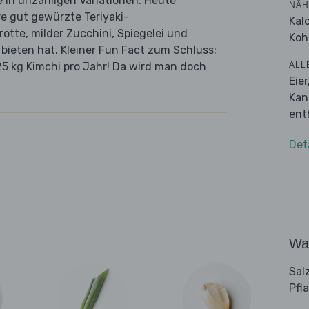
e in unzähligen Variationen. Heute
NÄH
re gut gewürzte Teriyaki-
Kal
rotte, milder Zucchini, Spiegelei und
Koh
bieten hat. Kleiner Fun Fact zum Schluss:
ALL
25 kg Kimchi pro Jahr! Da wird man doch
Eie
Kan
ent
Det
Wa
Sal
Pfl