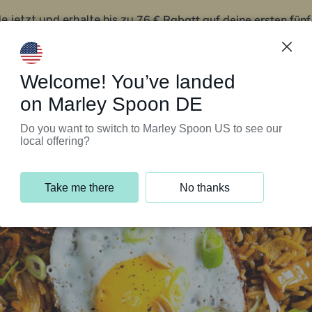
76 € Rabatt auf deine ersten fün
le jetzt und erhalte bis zu
iert’s
Kundenservice
Welcome! You’ve landed
on Marley Spoon DE
Do you want to switch to Marley Spoon US to see our
local offering?
Take me there
No thanks