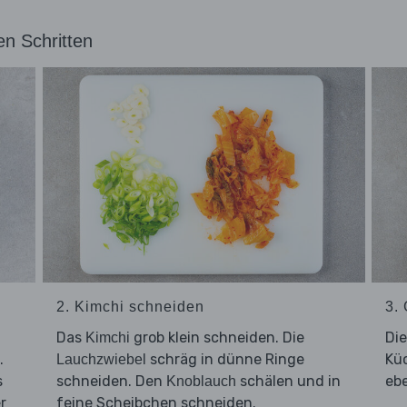
en Schritten
2. Kimchi schneiden
3.
Das
grob klein schneiden. Die
Di
Kimchi
.
schräg in dünne Ringe
Küc
Lauchzwiebel
s
schneiden. Den
schälen und in
ebe
Knoblauch
r
feine Scheibchen schneiden.