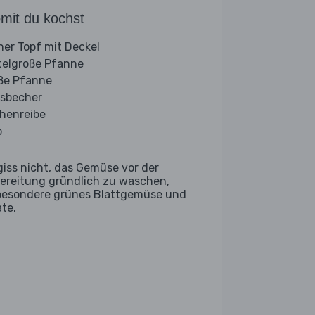
mit du kochst
iner Topf mit Deckel
telgroße Pfanne
ße Pfanne
sbecher
henreibe
b
giss nicht, das Gemüse vor der
ereitung gründlich zu waschen,
besondere grünes Blattgemüse und
ate.