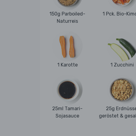
150g Parboiled-
1 Pck. Bio-Kim
Naturreis
1 Karotte
1 Zucchini
25ml Tamari-
25g Erdnüsse
Sojasauce
geröstet & gesa