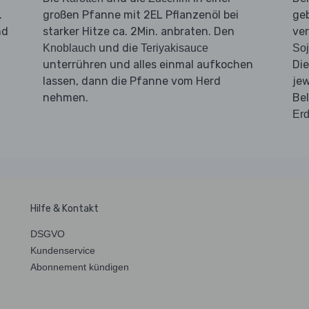
.
großen Pfanne mit 2EL Pflanzenöl bei
ge
nd
starker Hitze ca. 2Min. anbraten. Den
ve
und die
Knoblauch
Teriyakisauce
So
unterrühren und alles einmal aufkochen
Di
lassen, dann die Pfanne vom Herd
jew
nehmen.
Be
Er
Hilfe & Kontakt
DSGVO
Kundenservice
Abonnement kündigen