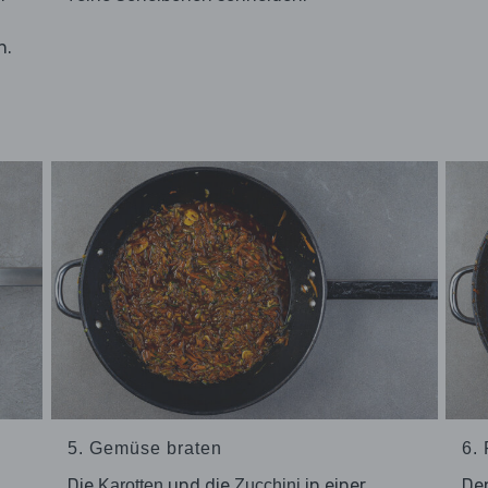
n.
d
5. Gemüse braten
6. 
Die
und die
in einer
De
Karotten
Zucchini