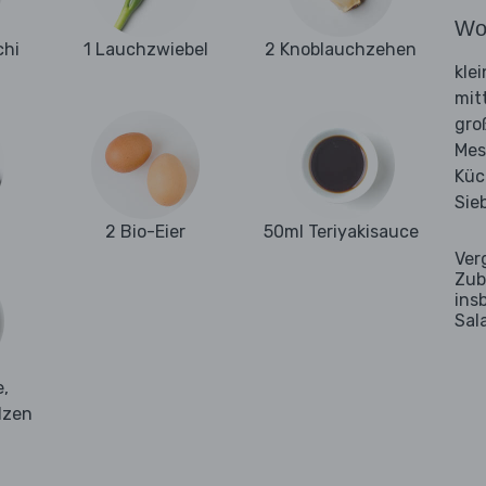
Wo
chi
1 Lauchzwiebel
2 Knoblauchzehen
kle
mit
gro
Mes
Küc
Sie
2 Bio-Eier
50ml Teriyakisauce
Ver
Zub
ins
Sal
,
lzen