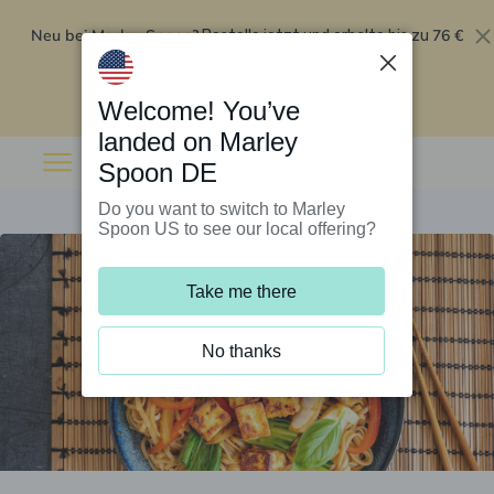
Neu bei Marley Spoon?
76 €
Bestelle jetzt und erhalte bis zu
Rabatt auf deine ersten fünf Boxen
.
Angebot einlösen
Welcome! You’ve
landed on Marley
Spoon DE
Do you want to switch to Marley
Spoon US to see our local offering?
Take me there
No thanks