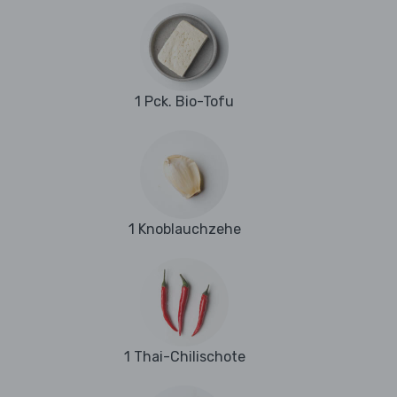
1 Pck. Bio-Tofu
1 Knoblauchzehe
1 Thai-Chilischote