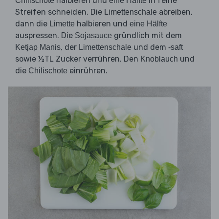
halbieren und
in feine
Chilischote
eine Hälfte
Streifen schneiden. Die
abreiben,
Limettenschale
dann die
halbieren und
Limette
eine Hälfte
auspressen. Die
gründlich mit dem
Sojasauce
, der
und dem
Ketjap Manis
Limettenschale
-saft
sowie ½TL Zucker verrühren. Den
und
Knoblauch
die
einrühren.
Chilischote