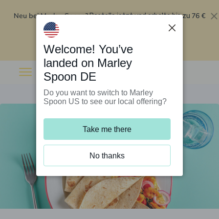
Neu bei Marley Spoon?
76 €
Bestelle jetzt und erhalte bis zu
Rabatt auf deine ersten fünf Boxen
.
Angebot einlösen
Welcome! You’ve
landed on Marley
Spoon DE
Do you want to switch to Marley
Spoon US to see our local offering?
Take me there
No thanks