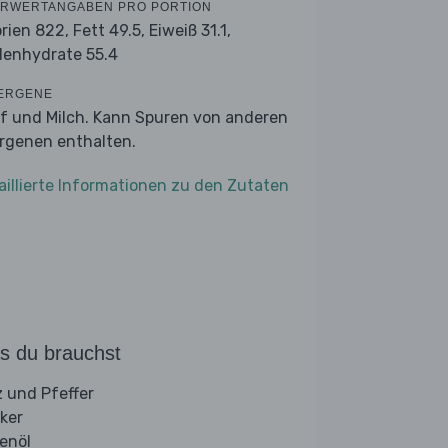
RWERTANGABEN PRO PORTION
orien 822,
Fett 49.5,
Eiweiß 31.1,
lenhydrate 55.4
ERGENE
f und Milch. Kann Spuren von anderen
ergenen enthalten.
aillierte Informationen zu den Zutaten
s du brauchst
z und Pfeffer
ker
venöl