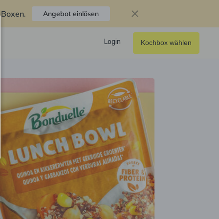
f Boxen
.
Angebot einlösen
Login
Kochbox wählen