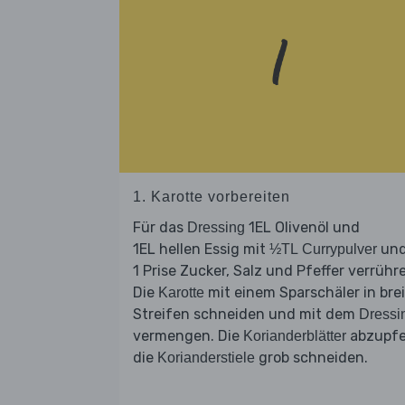
1. Karotte vorbereiten
Für das
1EL Olivenöl und
Dressing
1EL hellen Essig mit
und
½TL Currypulver
1 Prise Zucker, Salz und Pfeffer verrühr
Die
mit einem Sparschäler in bre
Karotte
Streifen schneiden und mit dem
Dressi
vermengen. Die
abzupfe
Korianderblätter
die
grob schneiden.
Korianderstiele