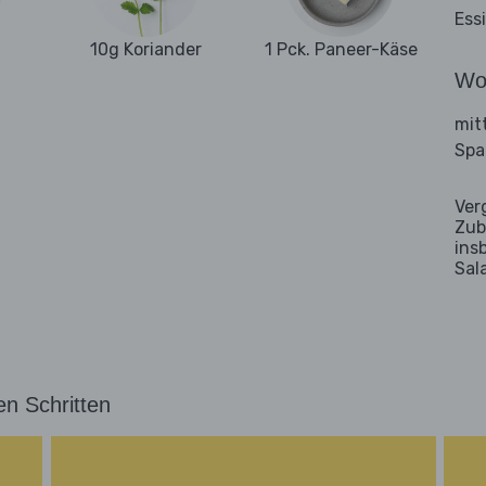
Ess
10g Koriander
1 Pck. Paneer-Käse
Wo
mit
Spa
Ver
Zub
ins
Sal
en Schritten