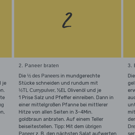
2. Paneer braten
3. 
Die
in mundgerechte
Di
½ des Paneers
 je
Stücke schneiden und rundum mit
ge
en.
, ½EL Olivenöl und je
er
½TL Currypulver
ite
1 Prise Salz und Pfeffer einreiben. Dann in
auc
einer mittelgroßen Pfanne bei mittlerer
un
ng
n,
Hitze von allen Seiten in 3–4Min.
mi
goldbraun anbraten. Auf einem Teller
de
beiseitestellen.
Mit dem
Tipp:
übrigen
Dre
z. B. den nächsten Salat aufwerten
ser
Paneer