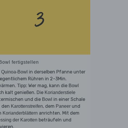
Bowl fertigstellen
e
in derselben Pfanne unter
Quinoa-Bowl
legentlichem Rühren in 2–3Min.
wärmen.
Wer mag, kann die
Tipp:
Bowl
h kalt genießen. Die
Korianderstiele
termischen und die
in einer Schale
Bowl
t den
, dem
und
Karottenstreifen
Paneer
n
anrichten. Mit dem
Korianderblättern
beträufeln und
ssing der Karotten
vieren.