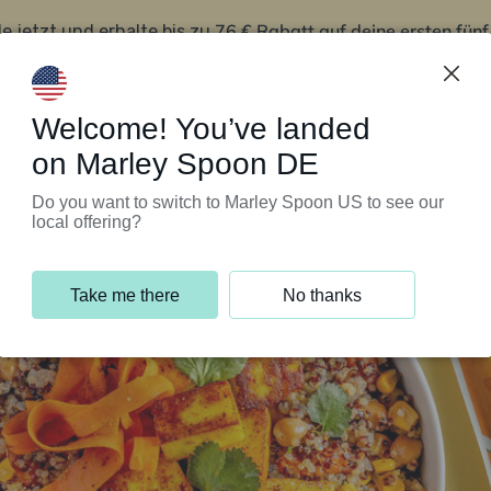
76 € Rabatt auf deine ersten fün
le jetzt und erhalte bis zu
iert’s
Kundenservice
Welcome! You’ve landed
on Marley Spoon DE
Do you want to switch to Marley Spoon US to see our
local offering?
Take me there
No thanks