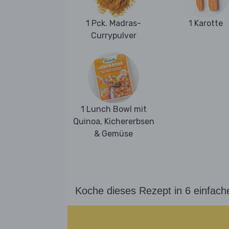
1 Pck. Madras-
1 Karotte
Currypulver
1 Lunch Bowl mit
Quinoa, Kichererbsen
& Gemüse
Koche dieses Rezept in 6 einfach