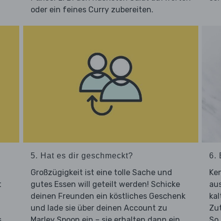
oder ein feines Curry zubereiten.
5. Hat es dir geschmeckt?
6. 
Großzügigkeit ist eine tolle Sache und
Ken
t
gutes Essen will geteilt werden! Schicke
aus
deinen Freunden ein köstliches Geschenk
ka
und lade sie über deinen Account zu
Zut
s
Marley Spoon ein – sie erhalten dann ein
So