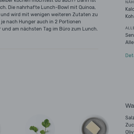
n selber kochen möchtest du auch? Dann ist
NÄH
ich. Die nahrhafte Lunch-Bowl mit Quinoa,
Kal
 und wird mit wenigen weiteren Zutaten zu
Koh
u je nach Hunger auch in 2 Portionen
ALL
ner und am nächsten Tag im Büro zum Lunch.
Sen
All
Det
Wa
Sal
Zuc
Oli