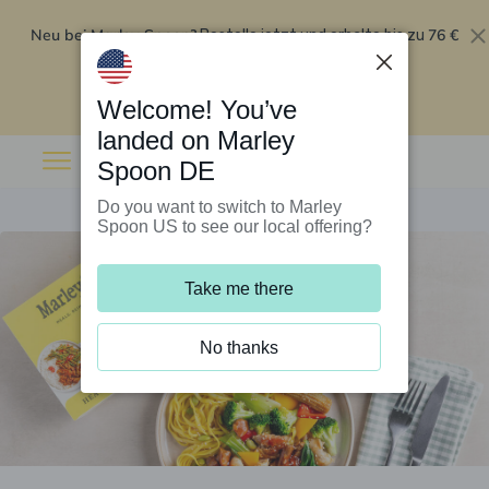
Neu bei Marley Spoon?
76 €
Bestelle jetzt und erhalte bis zu
Rabatt auf deine ersten fünf Boxen
.
Angebot einlösen
Welcome! You’ve
landed on Marley
Spoon DE
Do you want to switch to Marley
Spoon US to see our local offering?
Take me there
No thanks