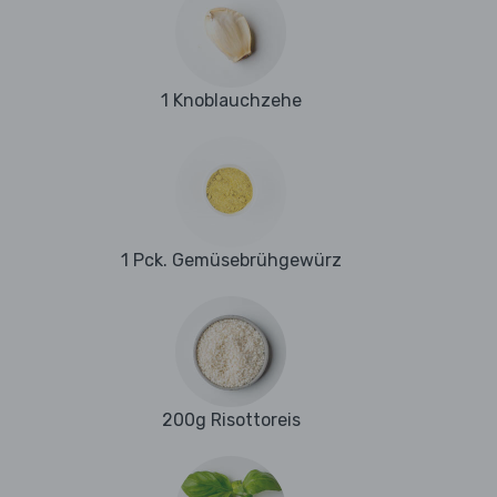
1 Knoblauchzehe
1 Pck. Gemüsebrühgewürz
200g Risottoreis