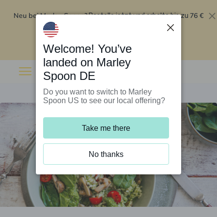
Neu bei Marley Spoon?
76 €
Bestelle jetzt und erhalte bis zu
Rabatt auf deine ersten fünf Boxen
.
Angebot einlösen
Welcome! You’ve
landed on Marley
Spoon DE
Do you want to switch to Marley
Spoon US to see our local offering?
Take me there
No thanks