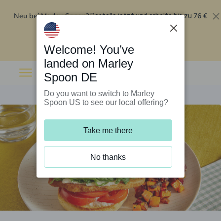
Neu bei Marley Spoon?
76 €
Bestelle jetzt und erhalte bis zu
Rabatt auf deine ersten fünf Boxen
.
Angebot einlösen
Welcome! You’ve
landed on Marley
Spoon DE
Do you want to switch to Marley
Spoon US to see our local offering?
Take me there
No thanks