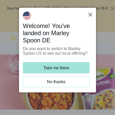
Neu bei Marley Spoon?
76 €
Bestelle jetzt und erhalte bis zu
Rabatt auf deine ersten fünf Boxen
.
Angebot einlösen
Welcome! You’ve
landed on Marley
Spoon DE
Do you want to switch to Marley
Spoon US to see our local offering?
Take me there
No thanks