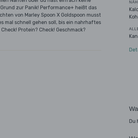
allen Nähten oder du hast einfach keine
NÄH
n Grund zur Panik! Performance+ heißt das
Kal
ichten von Marley Spoon X Goldspoon musst
Koh
 mal schnell gehen soll, bis ein nahrhaftes
ALL
l? Check! Protein? Check! Geschmack?
Kan
Det
Wa
Du 