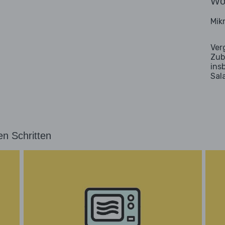
Wo
Mik
Ver
Zub
ins
Sal
en Schritten