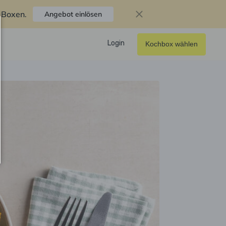
f Boxen
.
Angebot einlösen
Login
Kochbox wählen