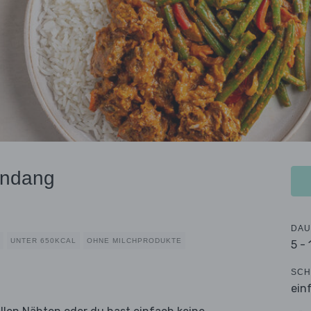
endang
DAU
UNTER 650KCAL
OHNE MILCHPRODUKTE
5 -
SCH
ein