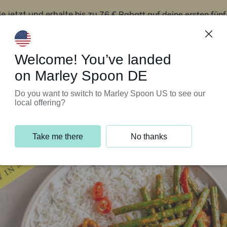
76 € Rabatt auf deine ersten fün
le jetzt und erhalte bis zu
iert’s
Kundenservice
Welcome! You’ve landed
on Marley Spoon DE
Do you want to switch to Marley Spoon US to see our
local offering?
Take me there
No thanks