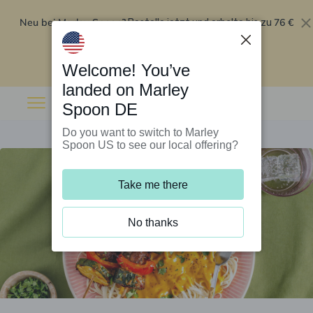
Neu bei Marley Spoon?
76 €
Bestelle jetzt und erhalte bis zu
Rabatt auf deine ersten fünf Boxen
.
Angebot einlösen
Welcome! You’ve
landed on Marley
Spoon DE
Do you want to switch to Marley
Spoon US to see our local offering?
Take me there
No thanks