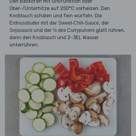
Den Backofen mit Grillfunktion oder
Ober-/Unterhitze auf 250°C vorheizen. Den
schälen und fein würfeln. Die
Knoblauch
mit der
, der
Erdnussbutter
Sweet-Chili-Sauce
und der
glatt rühren,
Sojasauce
½ des Currypulvers
dann den
und 2–3EL Wasser
Knoblauch
unterrühren.