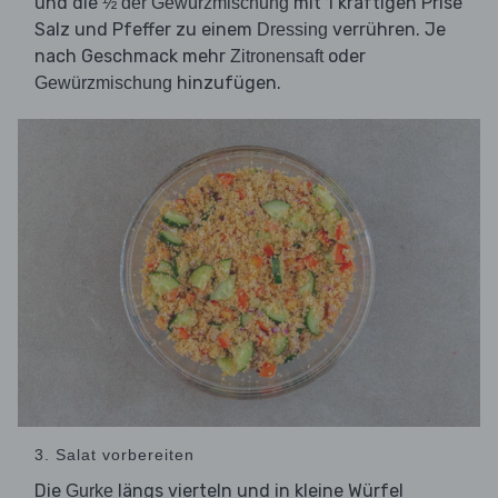
und die
mit 1 kräftigen Prise
½ der Gewürzmischung
Salz und Pfeffer zu einem
verrühren. Je
Dressing
nach Geschmack mehr
oder
Zitronensaft
hinzufügen.
Gewürzmischung
3. Salat vorbereiten
Die
längs vierteln und in kleine Würfel
Gurke