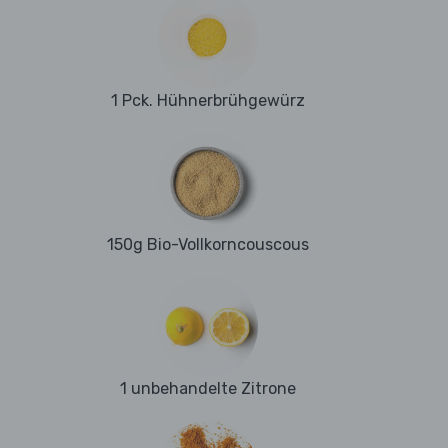
1 Pck. Hühnerbrühgewürz
150g Bio-Vollkorncouscous
1 unbehandelte Zitrone