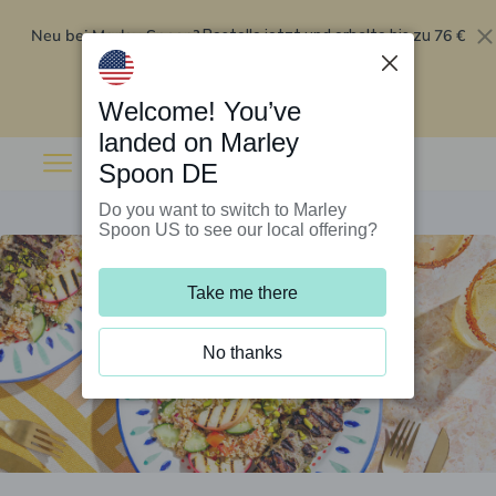
Neu bei Marley Spoon?
76 €
Bestelle jetzt und erhalte bis zu
Rabatt auf deine ersten fünf Boxen
.
Angebot einlösen
Welcome! You’ve
landed on Marley
Spoon DE
Do you want to switch to Marley
Spoon US to see our local offering?
Take me there
No thanks