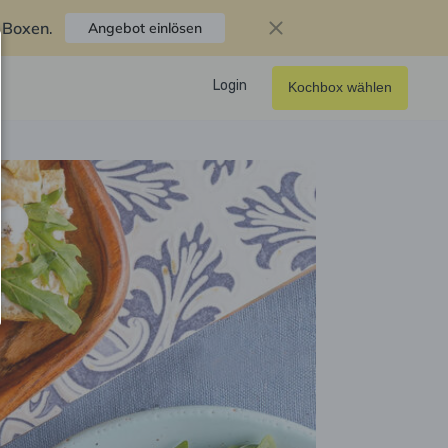
f Boxen
.
Angebot einlösen
Login
Kochbox wählen