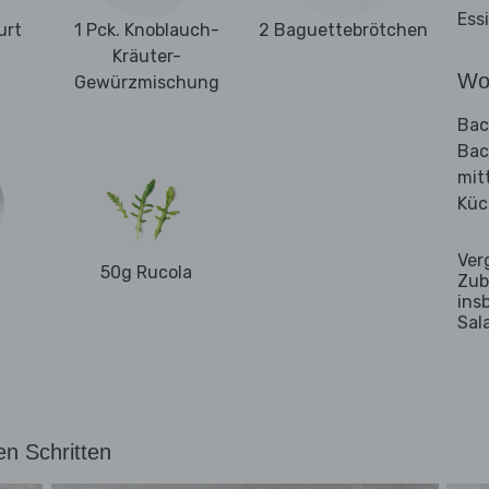
Ess
urt
1 Pck. Knoblauch-
2 Baguettebrötchen
Kräuter-
Wo
Gewürzmischung
Bac
Bac
mit
Küc
Ver
50g Rucola
Zub
ins
Sal
en Schritten