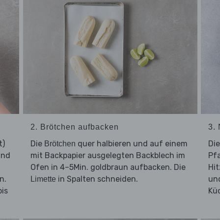
2. Brötchen aufbacken
3.
t)
Die
quer halbieren und auf einem
Di
Brötchen
und
mit Backpapier ausgelegten Backblech im
Pfa
Ofen in 4–5Min. goldbraun aufbacken. Die
Hit
n.
in Spalten schneiden.
un
Limette
bis
Kü