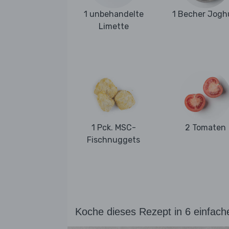
1 unbehandelte
1 Becher Jogh
Limette
1 Pck. MSC-
2 Tomaten
Fischnuggets
Koche dieses Rezept in 6 einfach