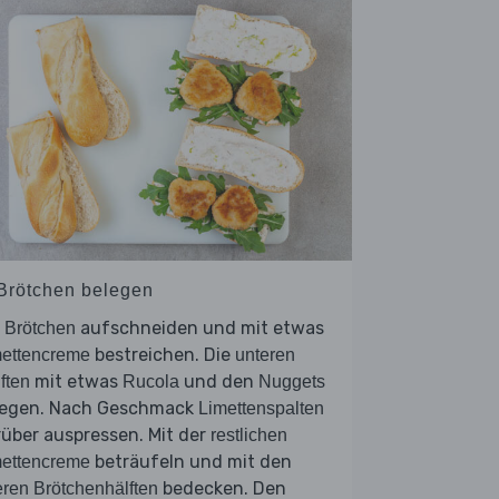
 Brötchen belegen
e
aufschneiden und mit etwas
Brötchen
bestreichen. Die
mettencreme
unteren
mit etwas
und den
ften
Rucola
Nuggets
legen. Nach Geschmack
Limettenspalten
über auspressen. Mit der
restlichen
beträufeln und mit den
mettencreme
bedecken. Den
ren Brötchenhälften