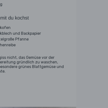
ig
mit du kochst
kofen
kblech und Backpapier
telgroße Pfanne
henreibe
giss nicht, das Gemüse vor der
ereitung gründlich zu waschen,
besondere grünes Blattgemüse und
ate.