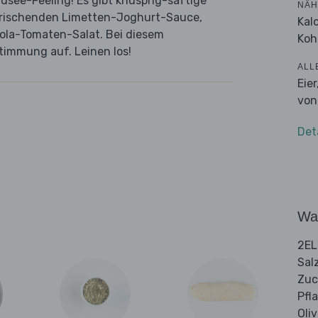
dsee-Feeling! Es gibt knusprig-saftige
NÄH
rfrischenden Limetten-Joghurt-Sauce,
Kal
ola-Tomaten-Salat. Bei diesem
Koh
immung auf. Leinen los!
ALL
Eie
von
Det
Wa
2EL
Sal
Zuc
Pfl
Oli