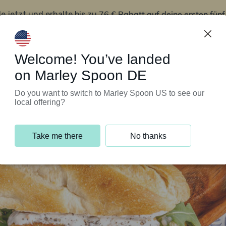
76 € Rabatt auf deine ersten fün
le jetzt und erhalte bis zu
iert’s
Kundenservice
Welcome! You’ve landed
on Marley Spoon DE
Do you want to switch to Marley Spoon US to see our
local offering?
Take me there
No thanks