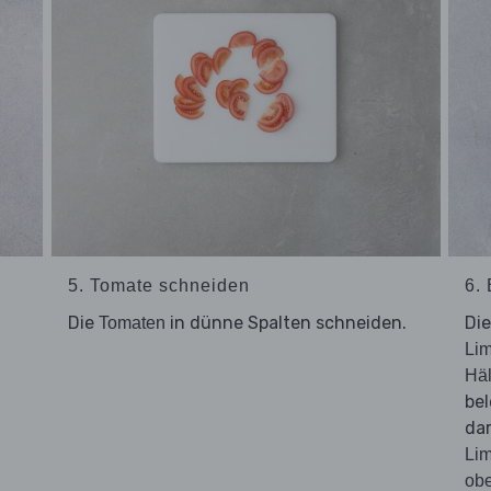
5. Tomate schneiden
6.
Die
in dünne Spalten schneiden.
Di
Tomaten
Li
Häl
be
dar
Li
obe