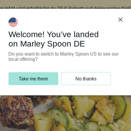
76 € Rabatt auf deine ersten fün
le jetzt und erhalte bis zu
iert’s
Kundenservice
Welcome! You’ve landed
on Marley Spoon DE
Do you want to switch to Marley Spoon US to see our
local offering?
Take me there
No thanks