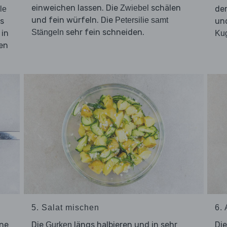
einweichen lassen. Die
schälen
Zwiebel
de
le
und fein würfeln. Die
Petersilie samt
as
und
sehr fein schneiden.
Stängeln
 in
Ku
ßen
5. Salat mischen
6.
nne
Die
längs halbieren und in sehr
Di
Gurken