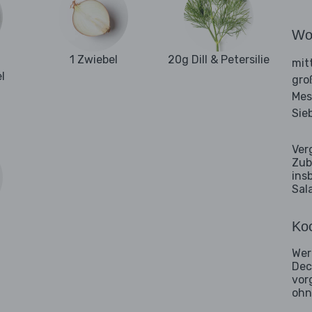
Wo
1 Zwiebel
20g Dill & Petersilie
mit
l
gro
Mes
Sie
Ver
Zub
ins
Sal
Koc
Wer
Dec
vor
ohn