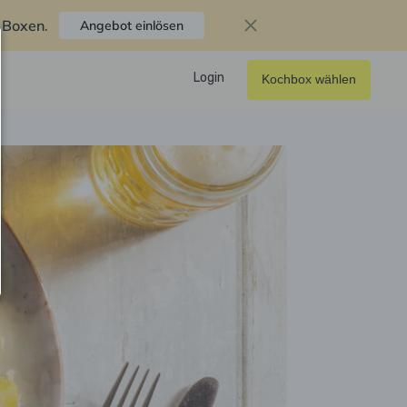
f Boxen
.
Angebot einlösen
Login
Kochbox wählen