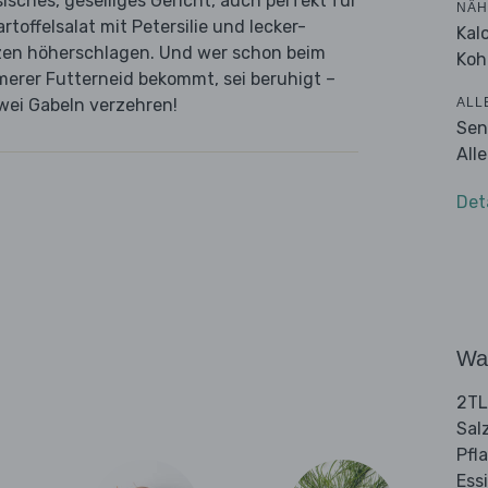
sisches, geselliges Gericht, auch perfekt für
NÄH
rtoffelsalat mit Petersilie und lecker-
Kal
erzen höherschlagen. Und wer schon beim
Koh
erer Futterneid bekommt, sei beruhigt –
ALL
zwei Gabeln verzehren!
Sen
All
Det
Wa
2TL
Sal
Pfl
Ess