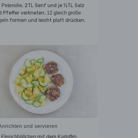
r
, 2TL Senf und je ½TL Salz
Petersilie
 Pfeffer verkneten,
12 gleich große
formen und leicht platt drücken.
geln
 Anrichten und servieren
e
mit dem
Fleischbällchen
Kartoffel-