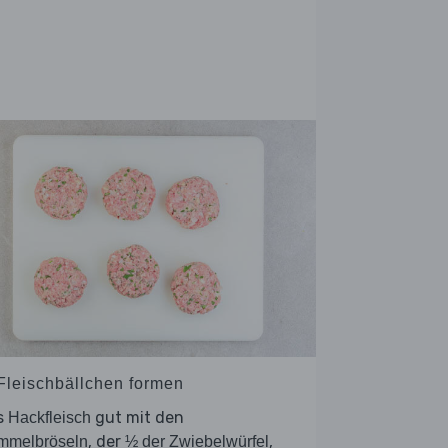
 Fleischbällchen formen
s
gut mit den
Hackfleisch
, der
,
mmelbröseln
½ der Zwiebelwürfel