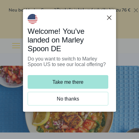
Neu bei Marley Spoon?
76 €
Bestelle jetzt und erhalte bis zu
Rabatt auf deine ersten fünf Boxen
.
Angebot einlösen
Welcome! You’ve
landed on Marley
Spoon DE
Do you want to switch to Marley
Spoon US to see our local offering?
Take me there
No thanks