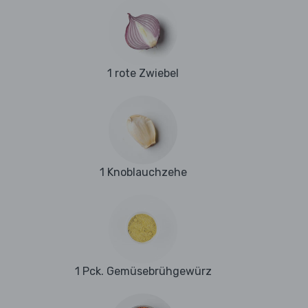
1 rote Zwiebel
1 Knoblauchzehe
1 Pck. Gemüsebrühgewürz