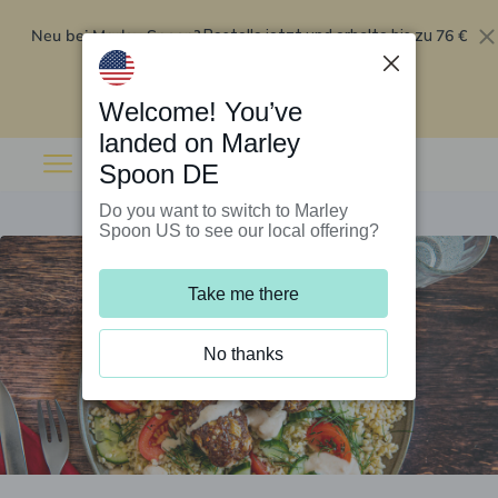
Neu bei Marley Spoon?
76 €
Bestelle jetzt und erhalte bis zu
Rabatt auf deine ersten fünf Boxen
.
Angebot einlösen
Welcome! You’ve
landed on Marley
Spoon DE
Do you want to switch to Marley
Spoon US to see our local offering?
Take me there
No thanks