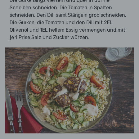
Die
längs vierteln und quer in dünne
Gurke
Scheiben schneiden. Die
in Spalten
Tomaten
schneiden. Den
grob schneiden.
Dill samt Stängeln
Die
, die
und den
mit 2EL
Gurken
Tomaten
Dill
Olivenöl und 1EL hellem Essig vermengen und mit
je 1 Prise Salz und Zucker würzen.