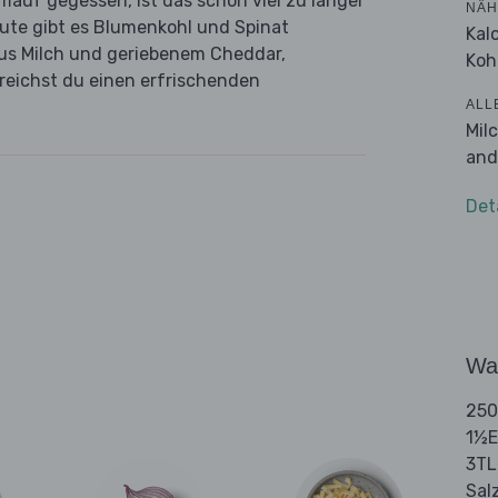
lauf gegessen, ist das schon viel zu langer
NÄH
eute gibt es Blumenkohl und Spinat
Kal
us Milch und geriebenem Cheddar,
Koh
reichst du einen erfrischenden
ALL
Mil
and
Det
Wa
250
1½E
3TL
Sal