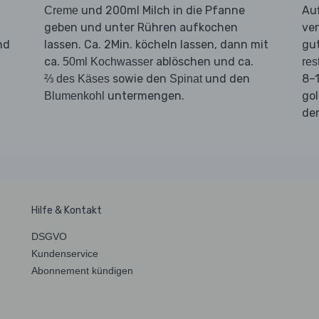
und 200ml Milch in die Pfanne
Au
Creme
geben und unter Rühren aufkochen
ver
nd
lassen. Ca. 2Min. köcheln lassen, dann mit
gu
ca.
ablöschen und ca.
50ml Kochwasser
res
sowie den
und den
8–1
⅔ des Käses
Spinat
untermengen.
gol
Blumenkohl
d
Hilfe & Kontakt
DSGVO
Kundenservice
Abonnement kündigen