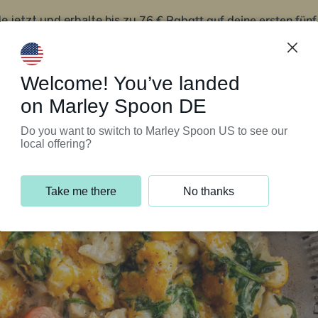
76 € Rabatt auf deine ersten fün
le jetzt und erhalte bis zu
iert’s
Kundenservice
Welcome! You’ve landed
on Marley Spoon DE
Do you want to switch to Marley Spoon US to see our
local offering?
Take me there
No thanks