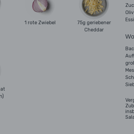
Zuc
Oli
Ess
1 rote Zwiebel
75g geriebener
Cheddar
Wo
Bac
Auf
gro
Mes
Sch
Sie
nat
n)
Ver
Zub
ins
Sal