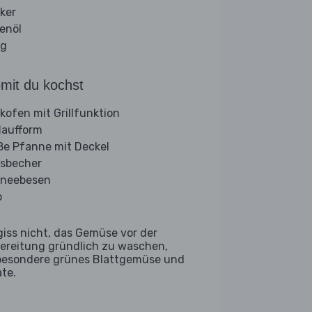
ker
venöl
ig
mit du kochst
kofen mit Grillfunktion
laufform
ße Pfanne mit Deckel
sbecher
neebesen
b
giss nicht, das Gemüse vor der
ereitung gründlich zu waschen,
besondere grünes Blattgemüse und
ate.