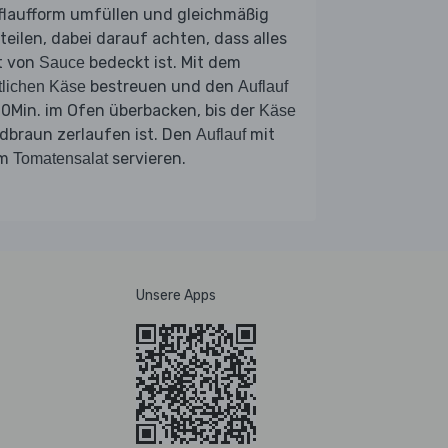
flaufform umfüllen und gleichmäßig
teilen, dabei darauf achten, dass alles
t von
bedeckt ist. Mit dem
Sauce
bestreuen und den
tlichen Käse
Auflauf
0Min. im Ofen überbacken, bis der
Käse
dbraun zerlaufen ist. Den
mit
Auflauf
em
servieren.
Tomatensalat
Unsere Apps