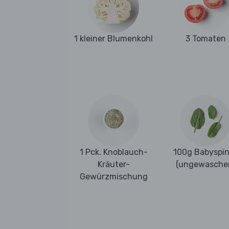
1 kleiner Blumenkohl
3 Tomaten
1 Pck. Knoblauch-
100g Babyspi
Kräuter-
(ungewasche
Gewürzmischung