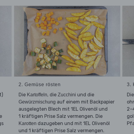
2. Gemüse rösten
3.
t)
Die
, die
und die
Di
Kartoffeln
Zucchini
auf einem mit Backpapier
ohn
Gewürzmischung
ausgelegten Blech mit 1EL Olivenöl und
2–4
e
1 kräftigen Prise Salz vermengen. Die
go
gs
dazugeben und mit 1EL Olivenöl
Pf
Karotten
und 1 kräftigen Prise Salz vermengen.