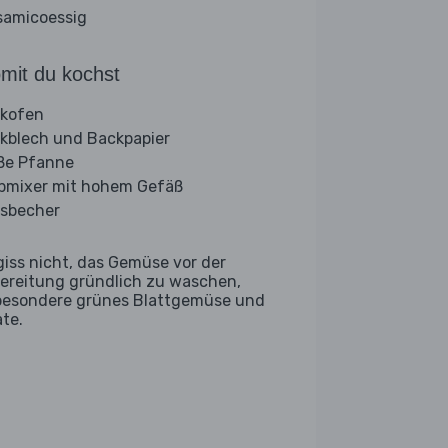
samicoessig
mit du kochst
kofen
kblech und Backpapier
ße Pfanne
bmixer mit hohem Gefäß
sbecher
giss nicht, das Gemüse vor der
ereitung gründlich zu waschen,
besondere grünes Blattgemüse und
ate.