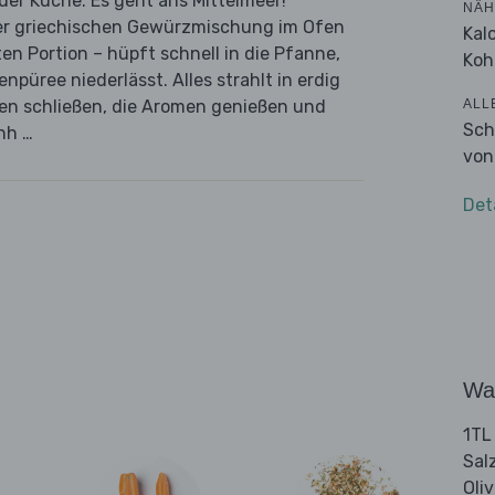
der Küche: Es geht ans Mittelmeer!
NÄH
ner griechischen Gewürzmischung im Ofen
Kal
en Portion – hüpft schnell in die Pfanne,
Koh
npüree niederlässt. Alles strahlt in erdig
ALL
en schließen, die Aromen genießen und
Sch
hh …
von
Det
Wa
1TL
Sal
Oli