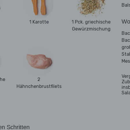
Bal
Wo
1 Karotte
1 Pck. griechische
Gewürzmischung
Bac
Bac
gro
Sta
Mes
Ver
ehe
2
Zub
Hähnchenbrustfilets
ins
Sal
en Schritten