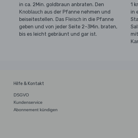
d
in ca. 2Min. goldbraun anbraten. Den
1 k
aus der Pfanne nehmen und
in
Knoblauch
beiseitestellen. Das
in die Pfanne
Sta
Fleisch
geben und von jeder Seite 2–3Min. braten,
Sa
bis es leicht gebräunt und gar ist.
mi
Kar
Hilfe & Kontakt
DSGVO
Kundenservice
Abonnement kündigen