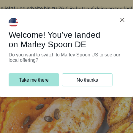
76 € Rabatt auf deine ersten fün
le jetzt und erhalte bis zu
iert’s
Kundenservice
Welcome! You’ve landed
on Marley Spoon DE
Do you want to switch to Marley Spoon US to see our
local offering?
Take me there
No thanks