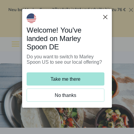
Neu bei Marley Spoon?
76 €
Bestelle jetzt und erhalte bis zu
Rabatt auf deine ersten fünf Boxen
.
Angebot einlösen
Welcome! You’ve
landed on Marley
Spoon DE
Do you want to switch to Marley
Spoon US to see our local offering?
Take me there
No thanks