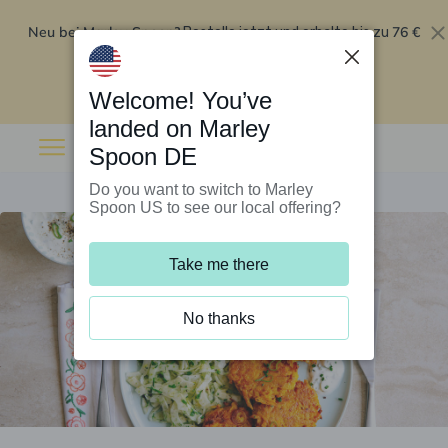
Neu bei Marley Spoon?
76 €
Bestelle jetzt und erhalte bis zu
Rabatt auf deine ersten fünf Boxen
.
Angebot einlösen
Welcome! You’ve
landed on Marley
Spoon DE
Do you want to switch to Marley
Spoon US to see our local offering?
Take me there
No thanks