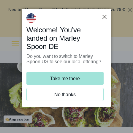
Neu bei Marley Spoon?
76 €
Bestelle jetzt und erhalte bis zu
Rabatt auf deine ersten fünf Boxen
.
Angebot einlösen
Welcome! You’ve
landed on Marley
Spoon DE
Do you want to switch to Marley
Spoon US to see our local offering?
Take me there
No thanks
Anpassbar