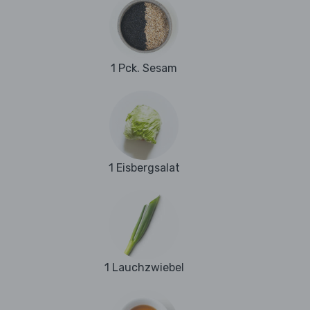
1 Pck. Sesam
1 Eisbergsalat
1 Lauchzwiebel