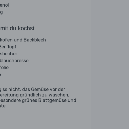
venöl
ig
mit du kochst
kofen und Backblech
ßer Topf
sbecher
blauchpresse
folie
b
giss nicht, das Gemüse vor der
ereitung gründlich zu waschen,
besondere grünes Blattgemüse und
ate.