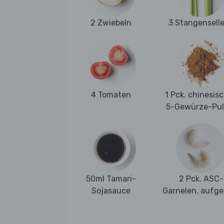
2 Zwiebeln
3 Stangenselle
4 Tomaten
1 Pck. chinesis
5-Gewürze-Pul
50ml Tamari-
2 Pck. ASC-
Sojasauce
Garnelen, aufge