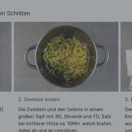
en Schritten
2. Gemüse braten
3.
t)
Die
und den
in einem
De
Zwiebeln
Sellerie
großen Topf mit 3EL Olivenöl und 1TL Salz
Kno
,
bei mittlerer Hitze ca. 10Min. weich braten,
wür
dabei ab und an umrühren.
von