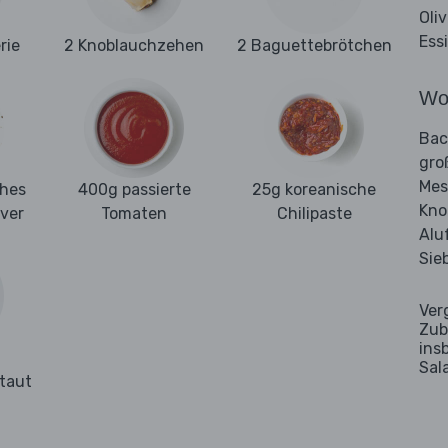
Oli
Ess
rie
2 Knoblauchzehen
2 Baguettebrötchen
Wo
Bac
gro
Mes
ches
400g passierte
25g koreanische
Kno
ver
Tomaten
Chilipaste
Alu
Sie
Ver
Zub
ins
Sal
taut