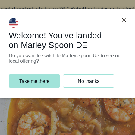
76 € Rabatt auf deine ersten fün
le jetzt und erhalte bis zu
iert’s
Kundenservice
Welcome! You’ve landed
on Marley Spoon DE
Do you want to switch to Marley Spoon US to see our
local offering?
Take me there
No thanks