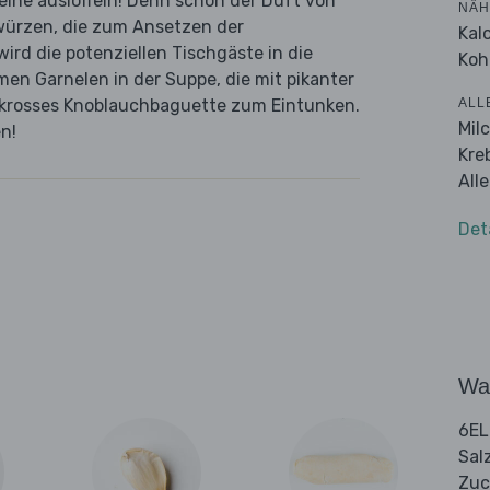
eine auslöffeln! Denn schon der Duft von
NÄH
ewürzen, die zum Ansetzen der
Kal
ird die potenziellen Tischgäste in die
Koh
en Garnelen in der Suppe, die mit pikanter
ALL
es krosses Knoblauchbaguette zum Eintunken.
Mil
n!
Kre
All
Det
Wa
6EL
Sal
Zuc