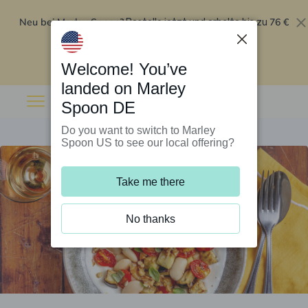
Neu bei Marley Spoon?
76 €
Bestelle jetzt und erhalte bis zu
Rabatt auf deine ersten fünf Boxen
.
Angebot einlösen
Welcome! You’ve
landed on Marley
Spoon DE
Do you want to switch to Marley
Spoon US to see our local offering?
Take me there
No thanks