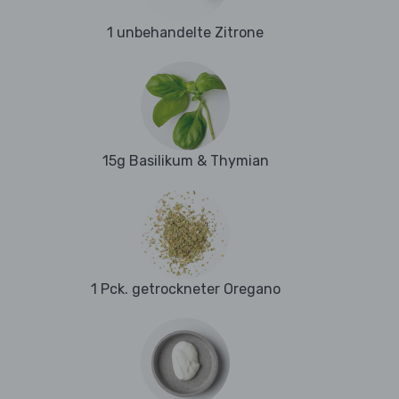
1 unbehandelte Zitrone
15g Basilikum & Thymian
1 Pck. getrockneter Oregano