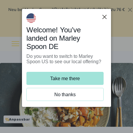
Neu bei Marley Spoon?
76 €
Bestelle jetzt und erhalte bis zu
Rabatt auf deine ersten fünf Boxen
.
Angebot einlösen
Welcome! You’ve
landed on Marley
Spoon DE
Do you want to switch to Marley
Spoon US to see our local offering?
Take me there
No thanks
Anpassbar