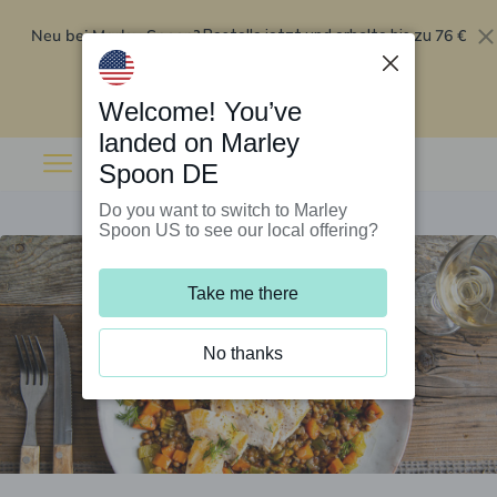
Neu bei Marley Spoon?
76 €
Bestelle jetzt und erhalte bis zu
Rabatt auf deine ersten fünf Boxen
.
Angebot einlösen
Welcome! You’ve
landed on Marley
Spoon DE
Do you want to switch to Marley
Spoon US to see our local offering?
Take me there
No thanks