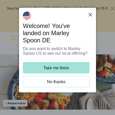
Neu bei Marley Spoon?
76 €
Bestelle jetzt und erhalte bis zu
Rabatt auf deine ersten fünf Boxen
.
Angebot einlösen
Welcome! You’ve
landed on Marley
Spoon DE
Do you want to switch to Marley
Spoon US to see our local offering?
Take me there
No thanks
Anpassbar