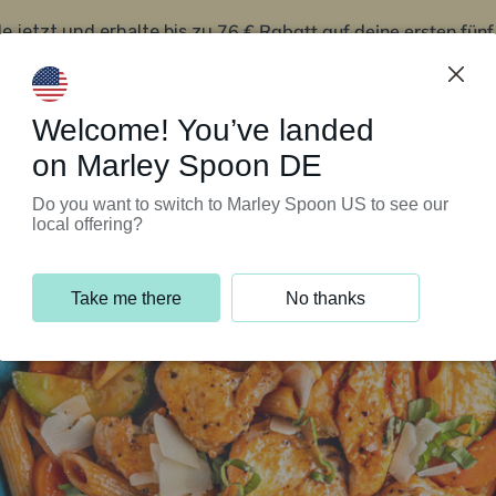
76 € Rabatt auf deine ersten fün
le jetzt und erhalte bis zu
iert’s
Kundenservice
Welcome! You’ve landed
on Marley Spoon DE
Do you want to switch to Marley Spoon US to see our
local offering?
Take me there
No thanks