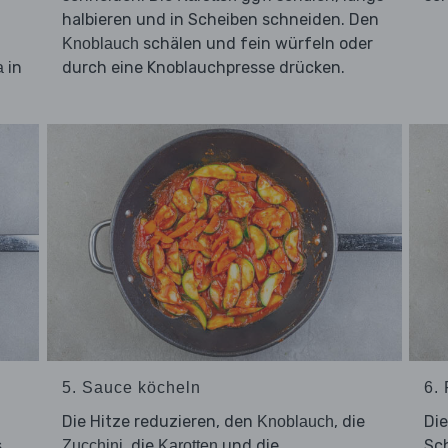
halbieren und in Scheiben schneiden. Den
schälen und fein würfeln oder
Knoblauch
in
durch eine Knoblauchpresse drücken.
a
.
5. Sauce köcheln
6. 
Die Hitze reduzieren, den
, die
Di
Knoblauch
s
, die
und die
Sc
Zucchini
Karotten