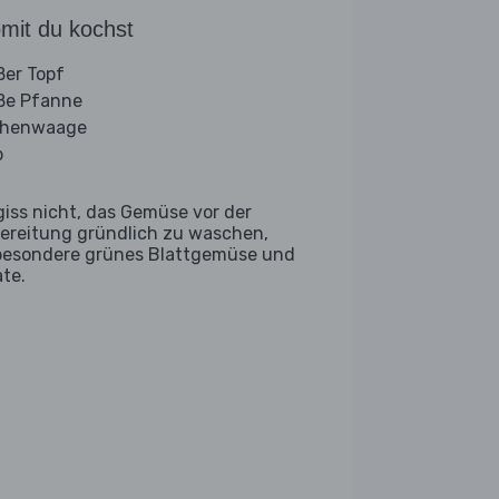
mit du kochst
ßer Topf
ße Pfanne
chenwaage
b
giss nicht, das Gemüse vor der
ereitung gründlich zu waschen,
besondere grünes Blattgemüse und
ate.