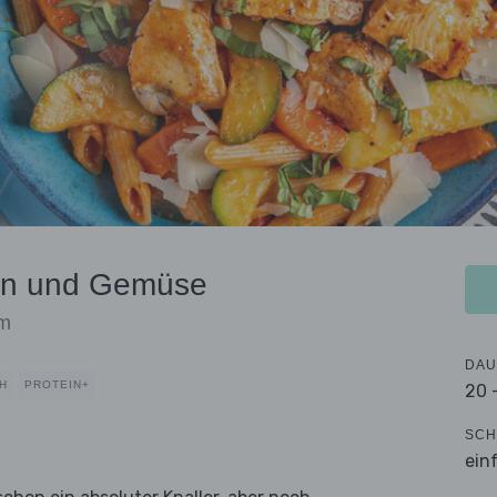
hen und Gemüse
um
DAU
H
PROTEIN+
20 
SCH
ein