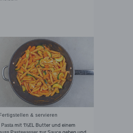
Fertigstellen & servieren
e
mit 1½EL Butter und einem
Pasta
huss
zur
geben und
Pastawasser
Sauce