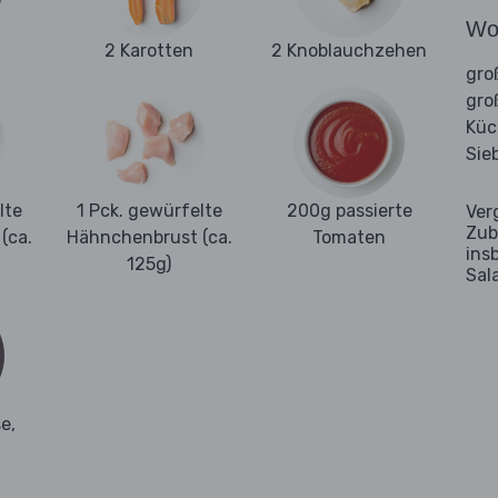
Wo
2 Karotten
2 Knoblauchzehen
gro
gro
Kü
Sie
lte
1 Pck. gewürfelte
200g passierte
Ver
Zub
(ca.
Hähnchenbrust (ca.
Tomaten
ins
125g)
Sal
e,