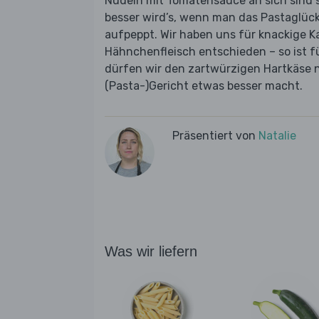
Nudeln mit Tomatensauce an sich sind s
besser wird’s, wenn man das Pastaglück
aufpeppt. Wir haben uns für knackige K
Hähnchenfleisch entschieden – so ist fü
dürfen wir den zartwürzigen Hartkäse n
(Pasta-)Gericht etwas besser macht.
Präsentiert von
Natalie
Was wir liefern