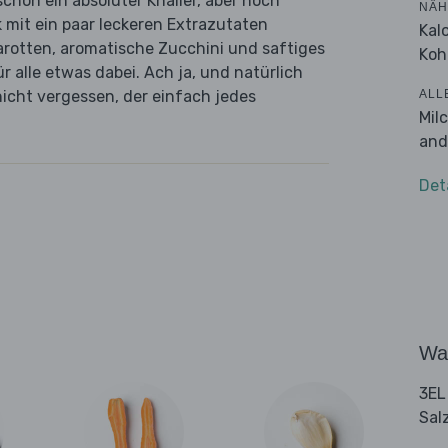
chon ein absoluter Knaller, aber noch
NÄH
 mit ein paar leckeren Extrazutaten
Kal
arotten, aromatische Zucchini und saftiges
Koh
r alle etwas dabei. Ach ja, und natürlich
ALL
icht vergessen, der einfach jedes
Mil
and
Det
Wa
3EL
Sal