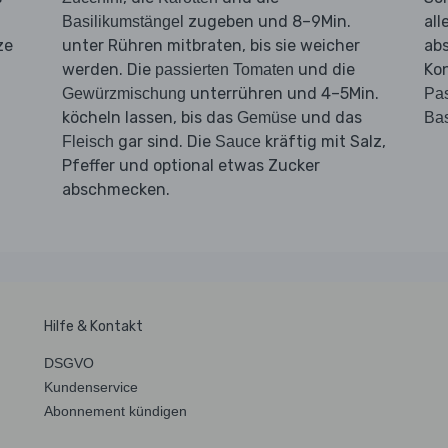
zugeben und 8–9Min.
all
Basilikumstängel
ze
unter Rühren mitbraten, bis sie weicher
ab
werden. Die
und die
Ko
passierten Tomaten
unterrühren und 4–5Min.
Gewürzmischung
Pa
köcheln lassen, bis das
und das
Gemüse
Bas
gar sind. Die
kräftig mit Salz,
Fleisch
Sauce
Pfeffer und optional etwas Zucker
abschmecken.
Hilfe & Kontakt
DSGVO
Kundenservice
Abonnement kündigen