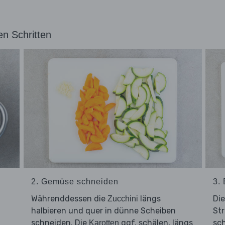
en Schritten
2. Gemüse schneiden
3.
Währenddessen die
längs
Di
Zucchini
halbieren und quer in dünne Scheiben
Str
schneiden. Die
ggf. schälen, längs
sc
Karotten