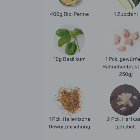
400g Bio-Penne
1 Zucchini
10g Basilikum
1 Pck. gewürfe
Hähnchenbrust 
250g)
1 Pck. italienische
2 Pck. Hartkäs
Gewürzmischung
gehobelt