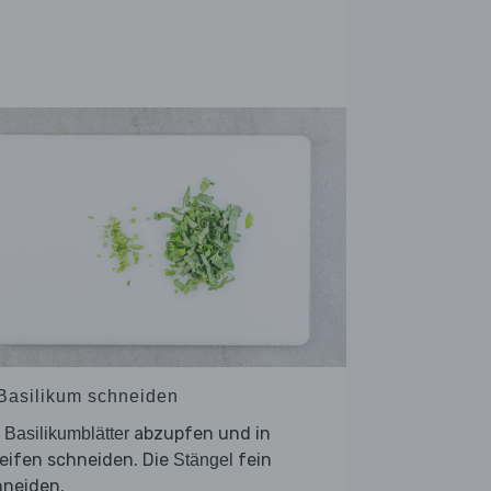
 Basilikum schneiden
e
abzupfen und in
Basilikumblätter
eifen schneiden. Die
fein
Stängel
hneiden.