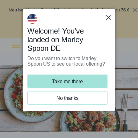
Neu bei Marley Spoon?
76 €
Bestelle jetzt und erhalte bis zu
Rabatt auf deine ersten fünf Boxen
.
Angebot einlösen
Welcome! You’ve
landed on Marley
Spoon DE
Do you want to switch to Marley
Spoon US to see our local offering?
Take me there
No thanks