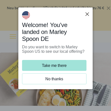
Neu bei Marley Spoon?
76 €
Bestelle jetzt und erhalte bis zu
Rabatt auf deine ersten fünf Boxen
.
Angebot einlösen
Welcome! You’ve
landed on Marley
Spoon DE
Do you want to switch to Marley
Spoon US to see our local offering?
Take me there
No thanks