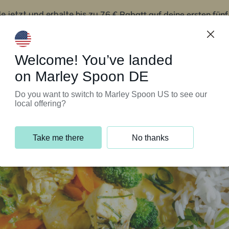
76 € Rabatt auf deine ersten fün
le jetzt und erhalte bis zu
iert’s
Kundenservice
Welcome! You’ve landed
on Marley Spoon DE
Do you want to switch to Marley Spoon US to see our
local offering?
Take me there
No thanks