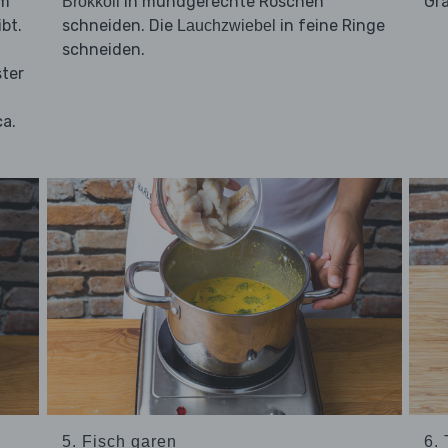
em
in mundgerechte Röschen
Grä
Brokkoli
bt.
schneiden. Die
in feine Ringe
Lauchzwiebel
schneiden.
ster
ca.
5. Fisch garen
6.