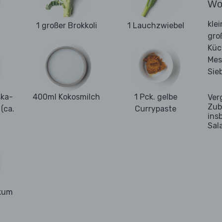
Wo
kle
1 großer Brokkoli
1 Lauchzwiebel
gro
Kü
Mes
Sie
ska-
400ml Kokosmilch
1 Pck. gelbe
Ver
Zub
(ca.
Currypaste
ins
Sal
ikum