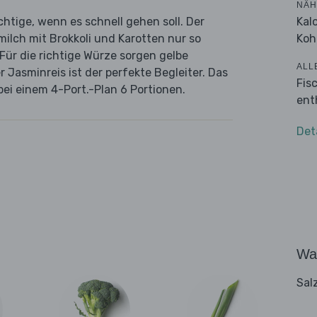
NÄH
Kal
chtige, wenn es schnell gehen soll. Der
Koh
ilch mit Brokkoli und Karotten nur so
 Für die richtige Würze sorgen gelbe
ALL
 Jasminreis ist der perfekte Begleiter. Das
Fis
bei einem 4-Port.-Plan 6 Portionen.
ent
Det
Wa
Sal