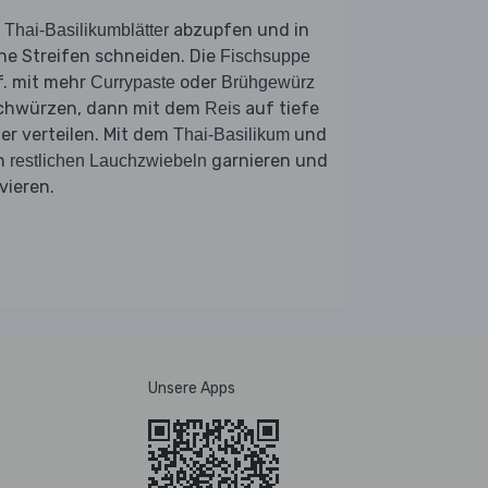
e
abzupfen und in
Thai-Basilikumblätter
ne Streifen schneiden. Die
Fischsuppe
f. mit mehr
oder
Currypaste
Brühgewürz
chwürzen, dann mit dem
auf tiefe
Reis
ler verteilen. Mit dem
und
Thai-Basilikum
n
garnieren und
restlichen Lauchzwiebeln
vieren.
Unsere Apps