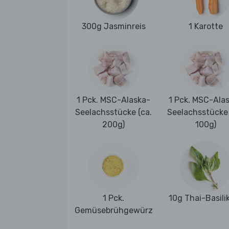
300g Jasminreis
1 Karotte
1 Pck. MSC-Alaska-
1 Pck. MSC-Ala
Seelachsstücke (ca.
Seelachsstücke 
200g)
100g)
1 Pck.
10g Thai-Basil
Gemüsebrühgewürz