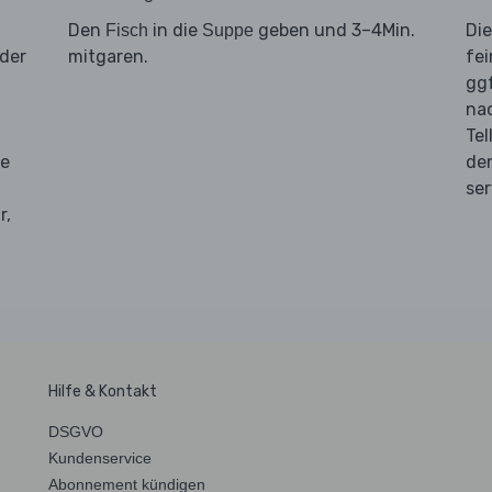
t
Den
in die
geben und 3–4Min.
Di
Fisch
Suppe
der
mitgaren.
fei
gg
na
Tel
ie
de
ser
r,
Hilfe & Kontakt
DSGVO
Kundenservice
Abonnement kündigen