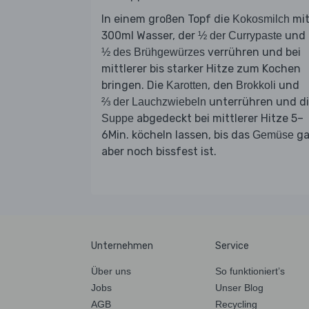
In einem großen Topf die
mi
Kokosmilch
300ml Wasser, der
und 
½ der Currypaste
verrühren und bei
½ des Brühgewürzes
mittlerer bis starker Hitze zum Kochen
bringen. Die
, den
und
Karotten
Brokkoli
unterrühren und d
⅔ der Lauchzwiebeln
abgedeckt bei mittlerer Hitze 5–
Suppe
6Min. köcheln lassen, bis das
ga
Gemüse
aber noch bissfest ist.
Unternehmen
Service
Über uns
So funktioniert’s
Jobs
Unser Blog
AGB
Recycling