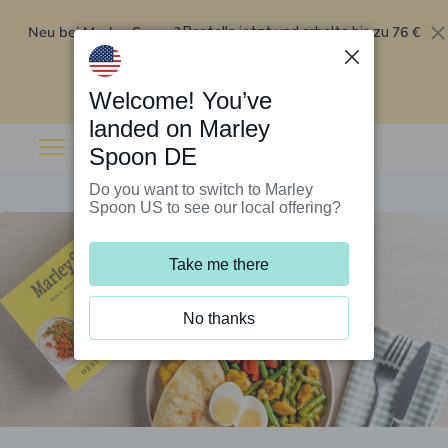
Neu bei Marley Spoon?
76 €
Bestelle jetzt und erhalte bis zu
Rabatt auf deine ersten fünf Boxen
.
Angebot einlösen
Welcome! You’ve
landed on Marley
Spoon DE
Do you want to switch to Marley
Spoon US to see our local offering?
Take me there
No thanks