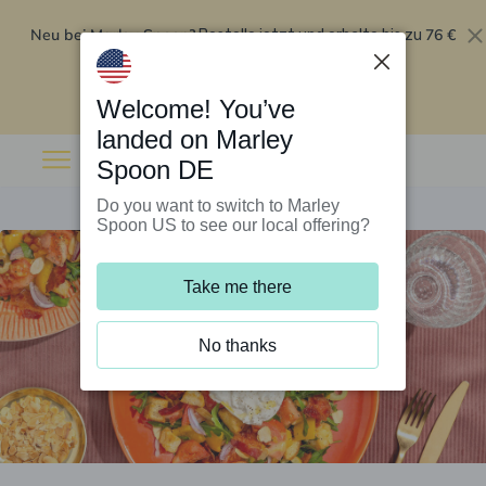
Neu bei Marley Spoon?
76 €
Bestelle jetzt und erhalte bis zu
Rabatt auf deine ersten fünf Boxen
.
Angebot einlösen
Welcome! You’ve
landed on Marley
Spoon DE
Do you want to switch to Marley
Spoon US to see our local offering?
Take me there
No thanks