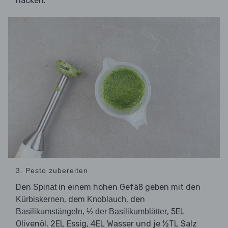
hacken.
3. Pesto zubereiten
Den
in einem hohen Gefäß geben mit den
Spinat
, dem
, den
Kürbiskernen
Knoblauch
,
, 5EL
Basilikumstängeln
½ der Basilikumblätter
Olivenöl, 2EL Essig, 4EL Wasser und je ½TL Salz