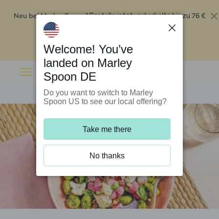
Neu bei Marley Spoon?
76 €
Bestelle jetzt und erhalte bis zu
Rabatt auf deine ersten fünf Boxen
.
Angebot einlösen
Welcome! You’ve
landed on Marley
Spoon DE
Do you want to switch to Marley
Spoon US to see our local offering?
Take me there
No thanks