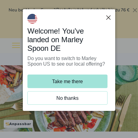
Neu bei Marley Spoon?
76 €
Bestelle jetzt und erhalte bis zu
Rabatt auf deine ersten fünf Boxen
.
Angebot einlösen
Welcome! You’ve
landed on Marley
Spoon DE
Do you want to switch to Marley
Spoon US to see our local offering?
Take me there
No thanks
Anpassbar