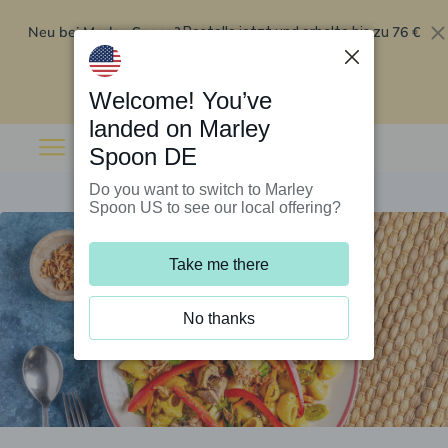
Neu bei Marley Spoon?
76 €
Bestelle jetzt und erhalte bis zu
Rabatt auf deine ersten fünf Boxen
.
Angebot einlösen
Welcome! You’ve
landed on Marley
Spoon DE
Do you want to switch to Marley
Spoon US to see our local offering?
Take me there
No thanks