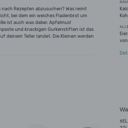
NÄH
Kal
s nach Rezepten abzusuchen? Was reimt
Koh
richt, bei dem ein weiches Fladenbrot um
Muße ist auch was dabei: Apfelmus!
ALL
hpaste und knackigen Gurkenstiften ist das
Eie
uf deinem Teller landet. Die Kleinen werden
von
Det
Wa
6EL
2TL