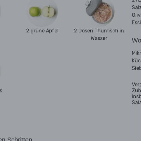
Sal
Oli
Ess
2 grüne Äpfel
2 Dosen Thunfisch in
Wasser
Wo
Mik
Küc
Sie
Ver
s
Zub
ins
Sal
en Schritten