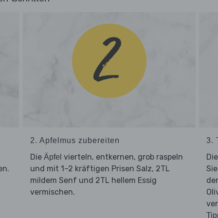
2. Apfelmus zubereiten
3.
Die
vierteln, entkernen, grob raspeln
Di
Äpfel
en.
und mit 1–2 kräftigen Prisen Salz, 2TL
Sie
mildem Senf und 2TL hellem Essig
de
vermischen.
Oli
ve
Tip