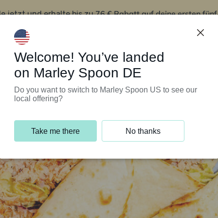
76 € Rabatt auf deine ersten fün
le jetzt und erhalte bis zu
iert’s
Kundenservice
Welcome! You’ve landed
on Marley Spoon DE
Do you want to switch to Marley Spoon US to see our
local offering?
Take me there
No thanks