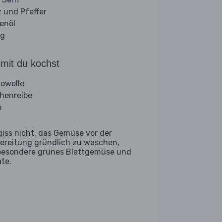
z und Pfeffer
venöl
ig
mit du kochst
rowelle
henreibe
b
giss nicht, das Gemüse vor der
ereitung gründlich zu waschen,
besondere grünes Blattgemüse und
ate.