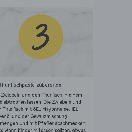
 Thunfischpaste zubereiten
e
und den
in einem
Zwiebeln
Thunfisch
b abtropfen lassen. Die
und
Zwiebeln
n
mit 6EL Mayonnaise, 1EL
Thunfisch
venöl und der
Gewürzmischung
rmengen und mit Pfeffer abschmecken.
Wenn Kinder mitessen sollten, etwas
p: