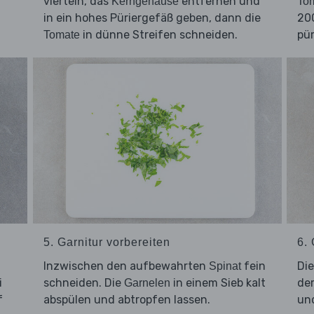
vierteln, das
entfernen und
Kerngehäuse
To
in ein hohes Püriergefäß geben, dann die
20
in dünne Streifen schneiden.
pür
Tomate
5. Garnitur vorbereiten
6.
Inzwischen den aufbewahrten
fein
Di
Spinat
i
schneiden. Die
in einem Sieb kalt
de
Garnelen
f
abspülen und abtropfen lassen.
und