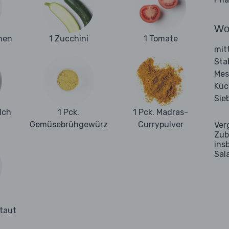
Wo
hen
1 Zucchini
1 Tomate
mit
Sta
Mes
Küc
Sie
lch
1 Pck.
1 Pck. Madras-
Gemüsebrühgewürz
Currypulver
Ver
Zub
ins
Sal
taut