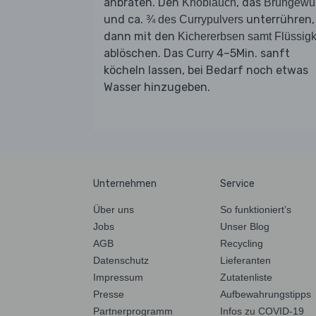
anbraten. Den
, das
Knoblauch
Brühgewü
und ca.
unterrühren,
¾ des Currypulvers
dann mit den
Kichererbsen samt Flüssigk
ablöschen. Das
4–5Min. sanft
Curry
köcheln lassen, bei Bedarf noch etwas
Wasser hinzugeben.
Unternehmen
Service
Über uns
So funktioniert’s
Jobs
Unser Blog
AGB
Recycling
Datenschutz
Lieferanten
Impressum
Zutatenliste
Presse
Aufbewahrungstipps
Partnerprogramm
Infos zu COVID-19