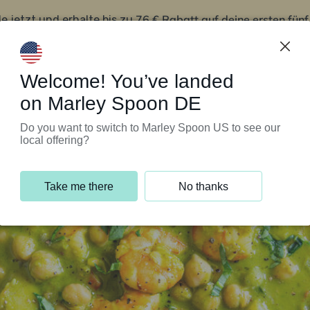
76 € Rabatt auf deine ersten fün
le jetzt und erhalte bis zu
iert’s
Kundenservice
Welcome! You’ve landed
on Marley Spoon DE
Do you want to switch to Marley Spoon US to see our
local offering?
Take me there
No thanks