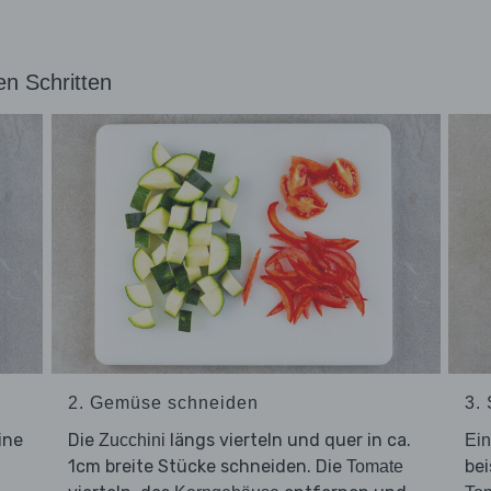
en Schritten
2. Gemüse schneiden
3.
ine
Die
längs vierteln und quer in ca.
Zucchini
Ein
1cm breite Stücke schneiden. Die
bei
Tomate