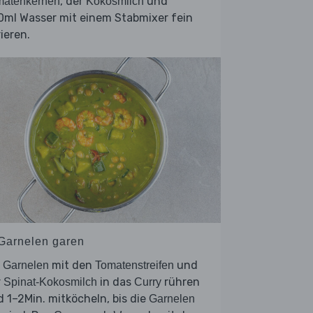
, der
und
matenkernen
Kokosmilch
0ml Wasser mit einem Stabmixer fein
ieren.
 Garnelen garen
e
mit den
und
Garnelen
Tomatenstreifen
r
in das
rühren
Spinat-Kokosmilch
Curry
 1–2Min. mitköcheln, bis die
Garnelen