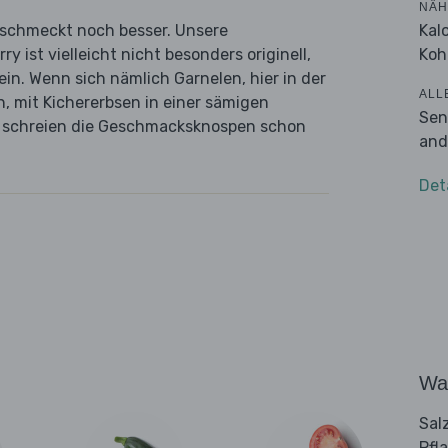
NÄH
Kal
es schmeckt noch besser. Unsere
Koh
 ist vielleicht nicht besonders originell,
in. Wenn sich nämlich Garnelen, hier in der
ALL
, mit Kichererbsen in einer sämigen
Sen
n schreien die Geschmacksknospen schon
and
Det
Wa
Sal
Pfl