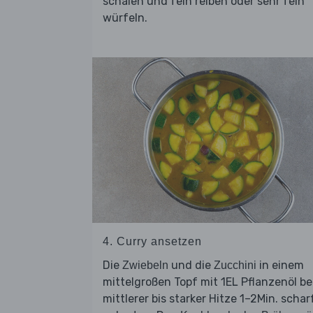
schälen und fein reiben oder sehr fein
würfeln.
4. Curry ansetzen
Die
und die
in einem
Zwiebeln
Zucchini
mittelgroßen Topf mit 1EL Pflanzenöl be
mittlerer bis starker Hitze 1–2Min. schar