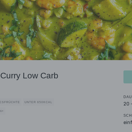
-Curry Low Carb
DAU
ESFRÜCHTE
UNTER 650KCAL
20 
N+
SCH
ein