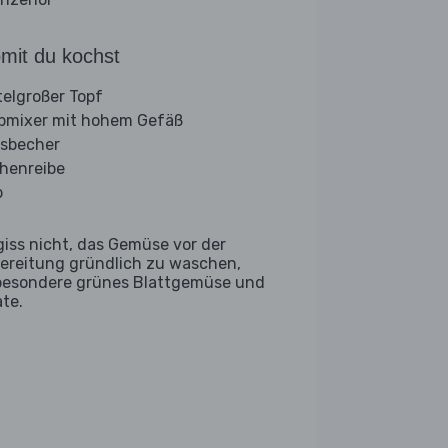
mit du kochst
telgroßer Topf
bmixer mit hohem Gefäß
sbecher
henreibe
b
giss nicht, das Gemüse vor der
ereitung gründlich zu waschen,
besondere grünes Blattgemüse und
ate.