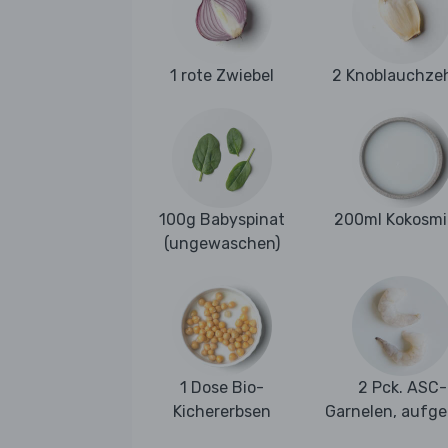
1 rote Zwiebel
2 Knoblauchze
100g Babyspinat
200ml Kokosmi
(ungewaschen)
1 Dose Bio-
2 Pck. ASC-
Kichererbsen
Garnelen, aufge