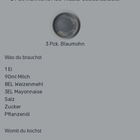
3 Pck. Blaumohn
Was du brauchst
1 Ei
90ml Milch
8EL Weizenmehl
3EL Mayonnaise
Salz
Zucker
Pflanzenöl
Womit du kochst