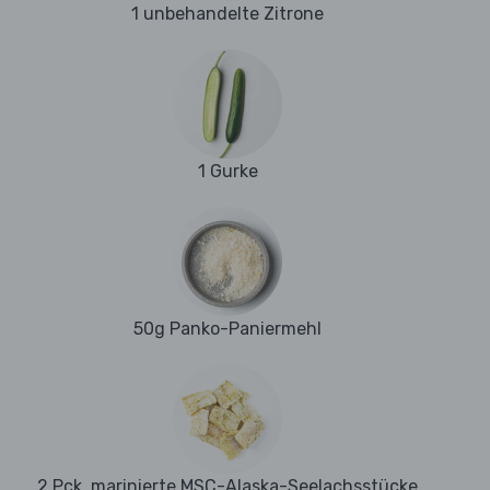
1 unbehandelte Zitrone
1 Gurke
50g Panko-Paniermehl
2 Pck. marinierte MSC-Alaska-Seelachsstücke