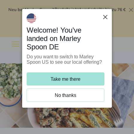
Neu bei Marley Spoon?
76 €
Bestelle jetzt und erhalte bis zu
Rabatt auf deine ersten fünf Boxen
.
Angebot einlösen
Welcome! You’ve
landed on Marley
Spoon DE
Do you want to switch to Marley
Spoon US to see our local offering?
Take me there
No thanks