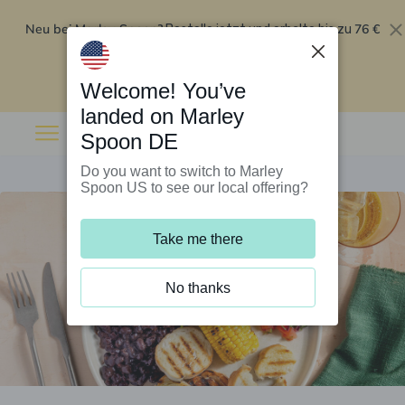
Neu bei Marley Spoon?
76 €
Bestelle jetzt und erhalte bis zu
Rabatt auf deine ersten fünf Boxen
.
Angebot einlösen
Welcome! You’ve
landed on Marley
Spoon DE
Do you want to switch to Marley
Spoon US to see our local offering?
Take me there
No thanks