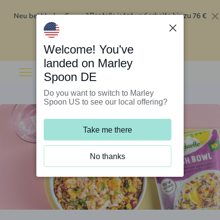
Neu bei Marley Spoon?
76 €
Bestelle jetzt und erhalte bis zu
Rabatt auf deine ersten fünf Boxen
.
Angebot einlösen
Welcome! You’ve
landed on Marley
Spoon DE
Do you want to switch to Marley
Spoon US to see our local offering?
Take me there
No thanks