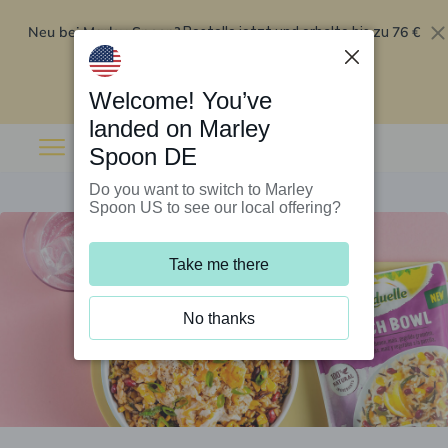
Neu bei Marley Spoon?
76 €
Bestelle jetzt und erhalte bis zu
Rabatt auf deine ersten fünf Boxen
.
Angebot einlösen
Welcome! You’ve
landed on Marley
Spoon DE
Do you want to switch to Marley
Spoon US to see our local offering?
Take me there
No thanks