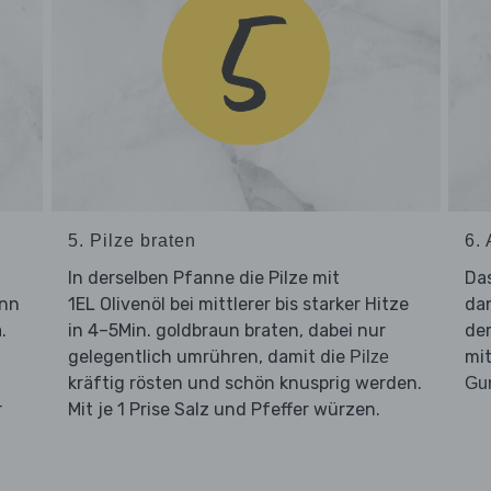
5. Pilze braten
6.
In derselben Pfanne die Pilze mit
Da
ann
1EL Olivenöl bei mittlerer bis starker Hitze
da
.
in 4–5Min. goldbraun braten, dabei nur
d
gelegentlich umrühren, damit die
mit
Pilze
kräftig rösten und schön knusprig werden.
Gur
r
Mit je 1 Prise Salz und Pfeffer würzen.