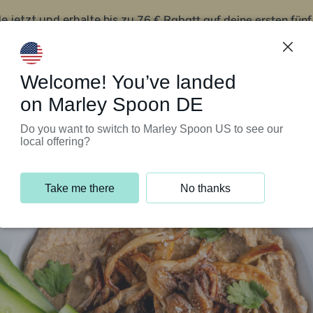
76 € Rabatt auf deine ersten fün
le jetzt und erhalte bis zu
iert’s
Kundenservice
Welcome! You’ve landed
on Marley Spoon DE
Do you want to switch to Marley Spoon US to see our
local offering?
Take me there
No thanks