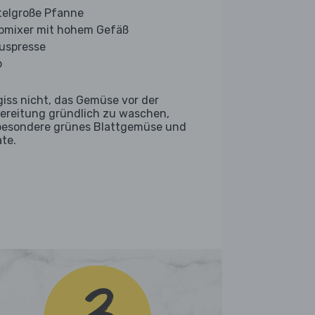
telgroße Pfanne
bmixer mit hohem Gefäß
ruspresse
b
giss nicht, das Gemüse vor der
ereitung gründlich zu waschen,
besondere grünes Blattgemüse und
ate.