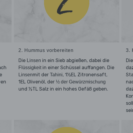
2. Hummus vorbereiten
3.
Die
in ein Sieb abgießen, dabei die
Di
Linsen
ach
in einer Schüssel auffangen. Die
da
Flüssigkeit
e
mit der
, 1½EL Zitronensaft,
Sta
Linsen
Tahini
Den
1EL Olivenöl, der
na
½ der Gewürzmischung
und ½TL Salz in ein hohes Gefäß geben.
da
Kon
sol
sei