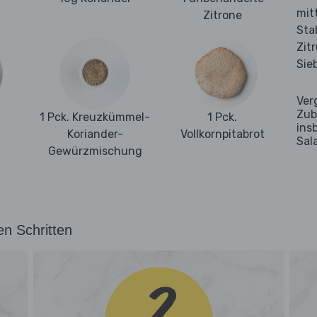
mit
Zitrone
Sta
Zit
Sie
Ver
Zub
1 Pck. Kreuzkümmel-
1 Pck.
ins
Koriander-
Vollkornpitabrot
Sal
Gewürzmischung
en Schritten