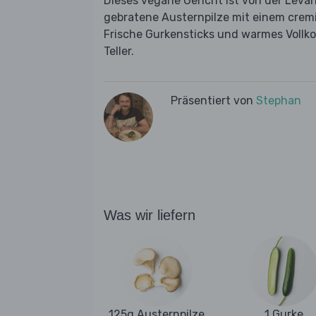
Dieses vegane Gericht ist von der Leva
gebratene Austernpilze mit einem crem
Frische Gurkensticks und warmes Vollk
Teller.
Präsentiert von
Stephan
Was wir liefern
125g Austernpilze
1 Gurke