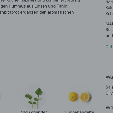
nte-Küche inspiriert und kombiniert würzig
NÄH
igen Hummus aus Linsen und Tahini.
Kal
ornpitabrot ergänzen den aromatischen
Koh
ALL
Ses
and
Det
Wa
Sal
Oli
Wo
10g Koriander
1 unbehandelte