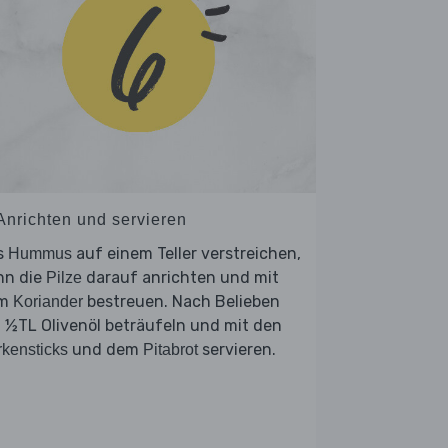
 Anrichten und servieren
s
auf einem Teller verstreichen,
Hummus
nn die
darauf anrichten und mit
Pilze
em
bestreuen. Nach Belieben
Koriander
 ½TL Olivenöl beträufeln und mit den
und dem
servieren.
kensticks
Pitabrot