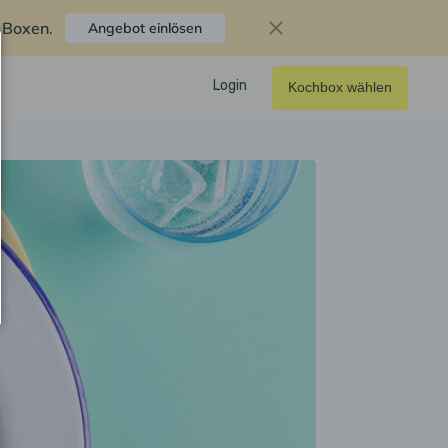
f Boxen
.
Angebot einlösen
Login
Kochbox wählen