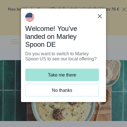
Neu bei Marley Spoon?
76 €
Bestelle jetzt und erhalte bis zu
Rabatt auf deine ersten fünf Boxen
.
Angebot einlösen
Welcome! You’ve
landed on Marley
Spoon DE
Do you want to switch to Marley
Spoon US to see our local offering?
Take me there
No thanks