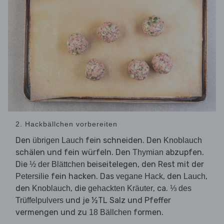
2. Hackbällchen vorbereiten
Den
fein schneiden. Den
übrigen Lauch
Knoblauch
schälen und fein würfeln. Den
abzupfen.
Thymian
Die
beiseitelegen, den Rest mit der
½ der Blättchen
fein hacken. Das
, den
,
Petersilie
vegane Hack
Lauch
den
, die
, ca.
Knoblauch
gehackten Kräuter
⅓ des
und je ½TL Salz und Pfeffer
Trüffelpulvers
vermengen und zu
formen.
18 Bällchen