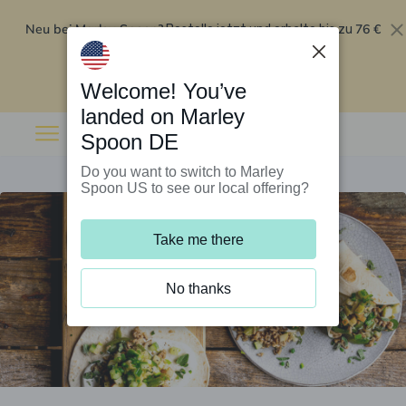
Neu bei Marley Spoon?
76 €
Bestelle jetzt und erhalte bis zu
Rabatt auf deine ersten fünf Boxen
.
Angebot einlösen
Welcome! You’ve
landed on Marley
Spoon DE
Do you want to switch to Marley
Spoon US to see our local offering?
Take me there
No thanks