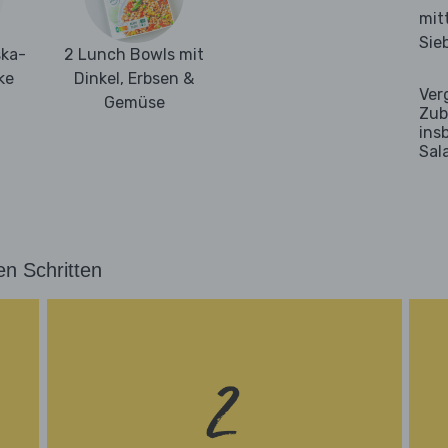
mit
Sie
ska-
2 Lunch Bowls mit
ke
Dinkel, Erbsen &
Ver
Gemüse
Zub
ins
Sal
en Schritten