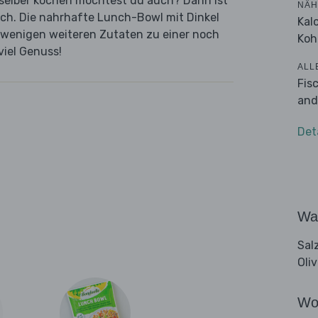
n selber kochen möchtest du auch? Dann ist
NÄH
ich. Die nahrhafte Lunch-Bowl mit Dinkel
Kal
 wenigen weiteren Zutaten zu einer noch
Koh
viel Genuss!
ALL
Fis
and
Det
Wa
Sal
Oli
Wo