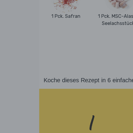
1 Pck. Safran
1 Pck. MSC-Ala
Seelachsstüc
Koche dieses Rezept in 6 einfach