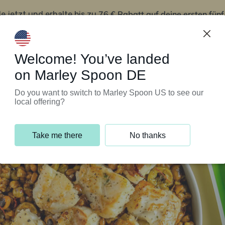
76 € Rabatt auf deine ersten fün
le jetzt und erhalte bis zu
iert’s
Kundenservice
Welcome! You’ve landed
on Marley Spoon DE
Do you want to switch to Marley Spoon US to see our
local offering?
Take me there
No thanks