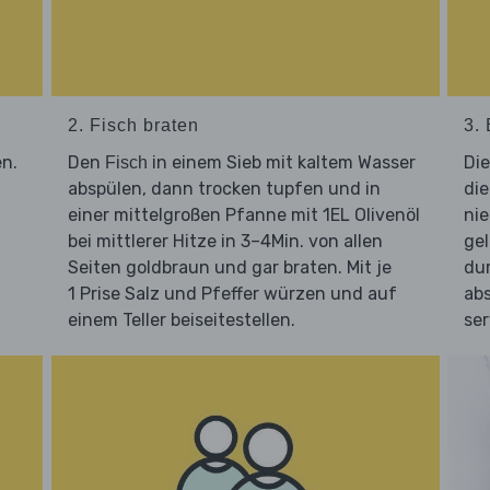
2. Fisch braten
3.
en.
Den
in einem Sieb mit kaltem Wasser
Di
Fisch
abspülen, dann trocken tupfen und in
die
einer mittelgroßen Pfanne mit 1EL Olivenöl
nie
bei mittlerer Hitze in 3–4Min. von allen
ge
Seiten goldbraun und gar braten. Mit je
dur
1 Prise Salz und Pfeffer würzen und auf
ab
einem Teller beiseitestellen.
ser