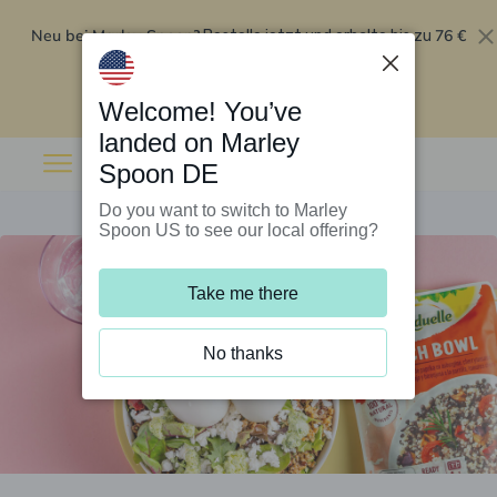
Neu bei Marley Spoon?
76 €
Bestelle jetzt und erhalte bis zu
Rabatt auf deine ersten fünf Boxen
.
Angebot einlösen
Welcome! You’ve
landed on Marley
Spoon DE
Do you want to switch to Marley
Spoon US to see our local offering?
Take me there
No thanks