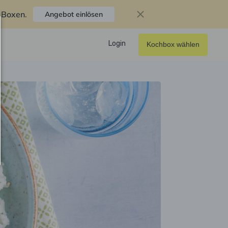
f Boxen
.
Angebot einlösen
Login
Kochbox wählen