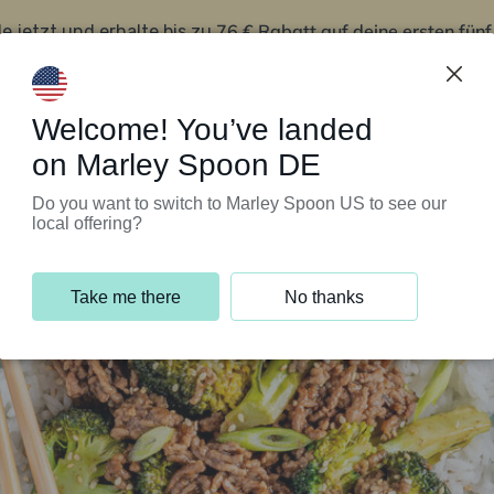
76 € Rabatt auf deine ersten fün
le jetzt und erhalte bis zu
iert’s
Kundenservice
Welcome! You’ve landed
on Marley Spoon DE
Do you want to switch to Marley Spoon US to see our
local offering?
Take me there
No thanks