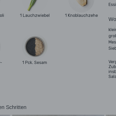
Ess
oli
1 Lauchzwiebel
1 Knoblauchzehe
Wo
kle
gro
Mes
Sie
Ver
-
1 Pck. Sesam
Zub
ins
Sal
en Schritten