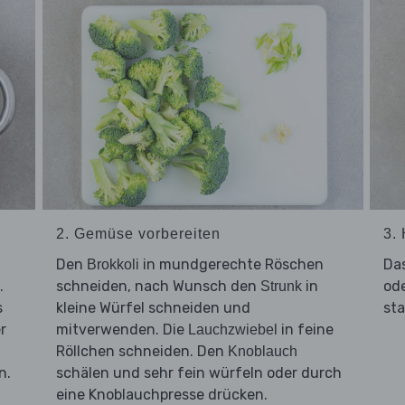
2. Gemüse vorbereiten
3.
Den
in mundgerechte Röschen
Da
Brokkoli
.
schneiden, nach Wunsch den
in
ode
Strunk
s
kleine Würfel schneiden und
sta
r
mitverwenden. Die
in feine
Lauchzwiebel
Röllchen schneiden. Den
Knoblauch
n.
schälen und sehr fein würfeln oder durch
d
eine Knoblauchpresse drücken.