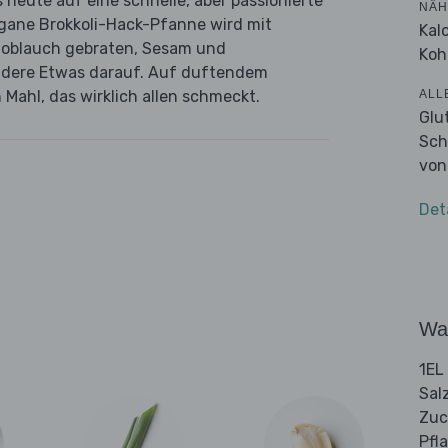
eute auf eine schnelle, aber passionierte
NÄH
egane Brokkoli-Hack-Pfanne wird mit
Kal
noblauch gebraten, Sesam und
Koh
ndere Etwas darauf. Auf duftendem
ALL
 Mahl, das wirklich allen schmeckt.
Glu
Sch
von
Det
Wa
1EL
Sal
Zuc
Pfl