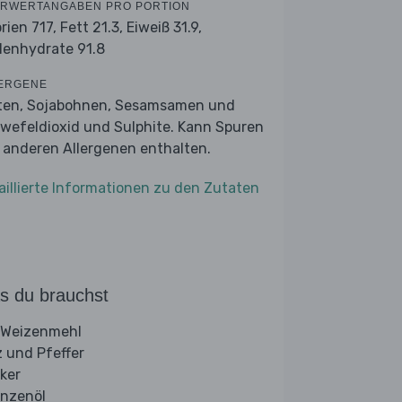
RWERTANGABEN PRO PORTION
orien 717,
Fett 21.3,
Eiweiß 31.9,
lenhydrate 91.8
ERGENE
ten, Sojabohnen, Sesamsamen und
wefeldioxid und Sulphite. Kann Spuren
 anderen Allergenen enthalten.
aillierte Informationen zu den Zutaten
s du brauchst
 Weizenmehl
z und Pfeffer
ker
anzenöl