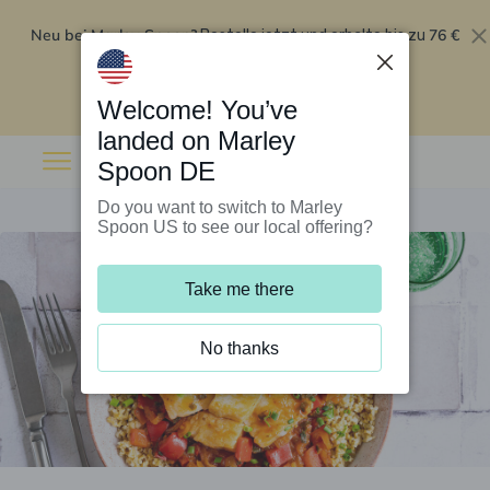
Neu bei Marley Spoon?
76 €
Bestelle jetzt und erhalte bis zu
Rabatt auf deine ersten fünf Boxen
.
Angebot einlösen
Welcome! You’ve
landed on Marley
Spoon DE
Do you want to switch to Marley
Spoon US to see our local offering?
Take me there
No thanks