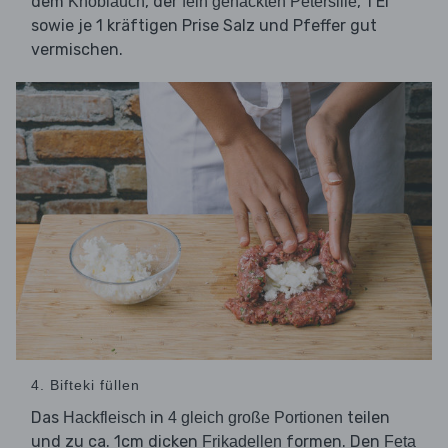
dem
, der
, 1 Ei
Knoblauch
fein gehackten Petersilie
sowie je 1 kräftigen Prise Salz und Pfeffer gut
vermischen.
4. Bifteki füllen
Das
in
teilen
Hackfleisch
4 gleich große Portionen
und zu ca. 1cm dicken
formen. Den
Frikadellen
Feta