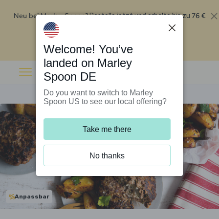
Neu bei Marley Spoon?
76 €
Bestelle jetzt und erhalte bis zu
Rabatt auf deine ersten fünf Boxen
.
Angebot einlösen
Welcome! You’ve
landed on Marley
Spoon DE
Do you want to switch to Marley
Spoon US to see our local offering?
Take me there
No thanks
Anpassbar