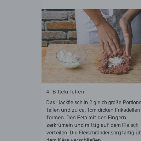
4. Bifteki füllen
Das
in
Hackfleisch
2 gleich große Portion
teilen und zu ca. 1cm dicken
Frikadellen
formen. Den
mit den Fingern
Feta
zerkrümeln und mittig auf dem
Fleisch
verteilen. Die
sorgfältig ü
Fleischränder
dem
verschließen.
Käse