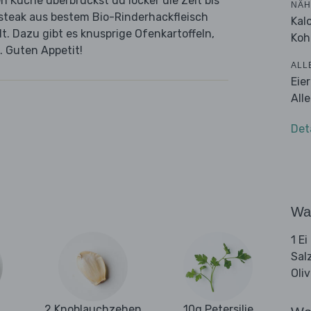
n Küche überbrückst du locker die Zeit bis
NÄH
steak aus bestem Bio-Rinderhackfleisch
Kal
t. Dazu gibt es knusprige Ofenkartoffeln,
Koh
. Guten Appetit!
ALL
Eie
All
Det
Wa
1 Ei
Sal
Oli
2 Knoblauchzehen
10g Petersilie