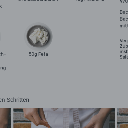
Wo
k
Bac
Bac
mit
Ver
Zub
ins
ch-
50g Feta
Sal
ung
en Schritten