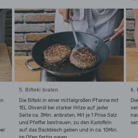
5. Bifteki braten
6. 
Die
in einer mittelgroßen Pfanne mit
Di
en
Bifteki
1EL Olivenöl bei starker Hitze auf jeder
ver
Seite ca. 3Min. anbraten. Mit je 1 Prise Salz
na
und Pfeffer bestreuen, zu den
ser
Kartoffeln
ber
auf das Backblech geben und in ca. 10Min.
im Ofen fertig garen.