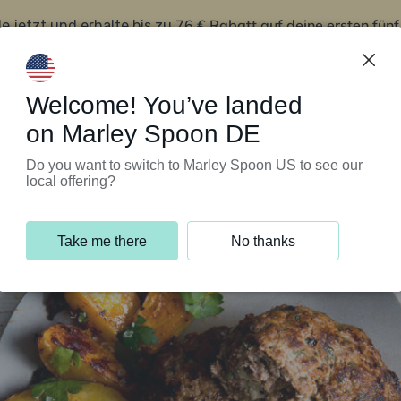
76 € Rabatt auf deine ersten fün
le jetzt und erhalte bis zu
iert’s
Kundenservice
Welcome! You’ve landed
on Marley Spoon DE
Do you want to switch to Marley Spoon US to see our
local offering?
Take me there
No thanks