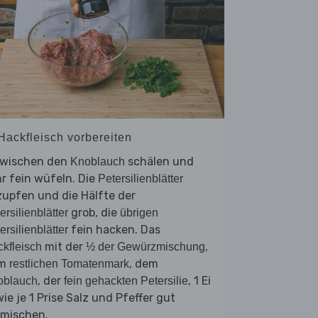
 Hackfleisch vorbereiten
zwischen den
schälen und
Knoblauch
r fein wüfeln. Die
Petersilienblätter
upfen und die Hälfte der
grob, die
ersilienblätter
übrigen
fein hacken. Das
ersilienblätter
mit der
,
kfleisch
½ der Gewürzmischung
em
, dem
restlichen Tomatenmark
, der
, 1 Ei
oblauch
fein gehackten Petersilie
ie je 1 Prise Salz und Pfeffer gut
rmischen.