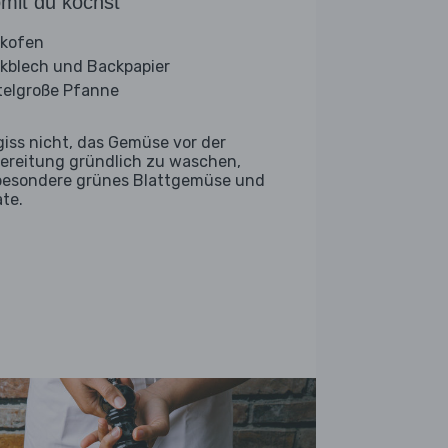
mit du kochst
kofen
kblech und Backpapier
telgroße Pfanne
giss nicht, das Gemüse vor der
ereitung gründlich zu waschen,
besondere grünes Blattgemüse und
ate.