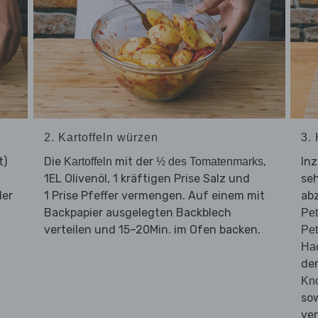
2. Kartoffeln würzen
3.
t)
Die
mit der
,
In
Kartoffeln
½ des Tomatenmarks
1EL Olivenöl, 1 kräftigen Prise Salz und
seh
der
1 Prise Pfeffer vermengen. Auf einem mit
abz
Backpapier ausgelegten Backblech
Pet
verteilen und 15–20Min. im Ofen backen.
Pet
Hac
d
Kn
sow
ve