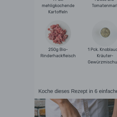
mehligkochende
Tomatenmar
Kartoffeln
250g Bio-
1 Pck. Knoblau
Rinderhackfleisch
Kräuter-
Gewürzmisch
Koche dieses Rezept in 6 einfach