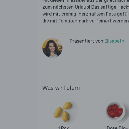
Mit diesem Klassiker aus der griechische
zum nächsten Urlaub! Das saftige Hack
wird mit cremig-herzhaftem Feta gefüll
die mit Tomatenmark verfeinert werden
Präsentiert von
Elisabeth
Was wir liefern
1 Pck.
1 Dose Bio-